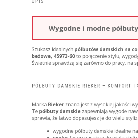
OPIS
Wygodne i modne półbuty 
Szukasz idealnych
półbutów damskich na co
beżowe, 45973-60
to połączenie stylu, wygo
Świetnie sprawdzą się zarówno do pracy, na sp
PÓŁBUTY DAMSKIE RIEKER – KOMFORT I
Marka
Rieker
znana jest z wysokiej jakości 
Te
półbuty damskie
zapewniają wygodę nawet
sprawia, że łatwo dopasujesz je do wielu styli
wygodne półbuty damskie idealne na
modny fason pasujący do wielu styliza