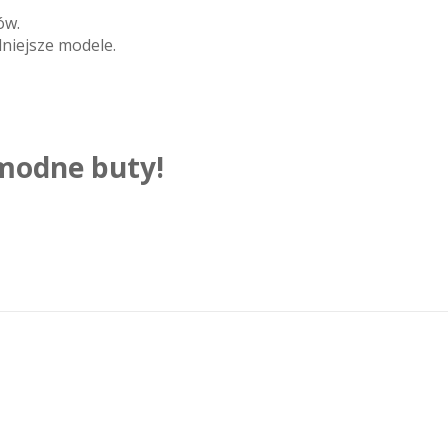
ów.
niejsze modele.
 modne buty!