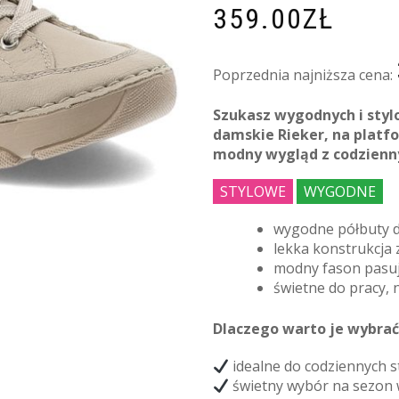
359.00
ZŁ
Poprzednia najniższa cena:
Szukasz wygodnych i sty
damskie Rieker, na platfo
modny wygląd z codzien
STYLOWE
WYGODNE
wygodne półbuty d
lekka konstrukcja
modny fason pasują
świetne do pracy, 
Dlaczego warto je wybrać
idealne do codziennych st
świetny wybór na sezon 