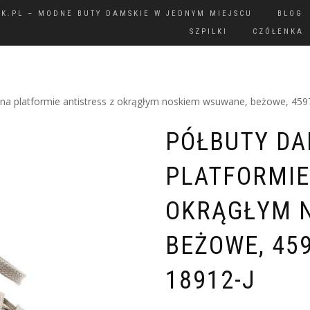
IK.PL – MODNE BUTY DAMSKIE W JEDNYM MIEJSCU
BLOG
SZPILKI
CZÓŁENKA
 na platformie antistress z okrągłym noskiem wsuwane, beżowe, 45
PÓŁBUTY DA
PLATFORMIE
OKRĄGŁYM 
BEŻOWE, 45
18912-J