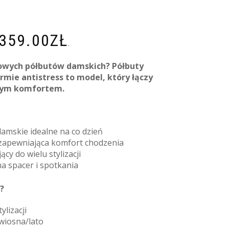
359.00
ZŁ
.
lowych półbutów damskich? Półbuty
rmie antistress to model, który łączy
nym komfortem.
amskie idealne na co dzień
 zapewniająca komfort chodzenia
cy do wielu stylizacji
na spacer i spotkania
?
ylizacji
wiosna/lato