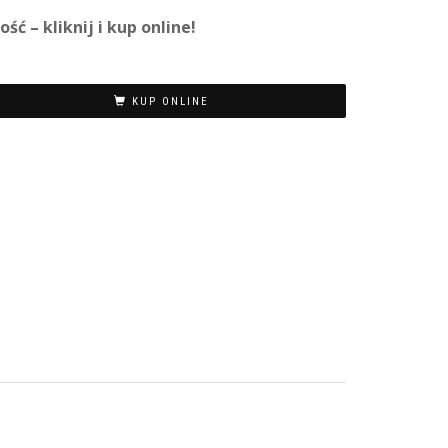
ć – kliknij i kup online!
KUP ONLINE