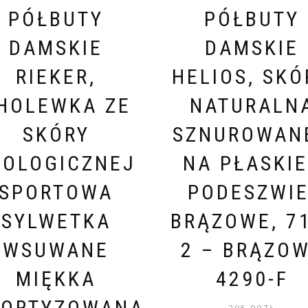
PÓŁBUTY
PÓŁBUTY
DAMSKIE
DAMSKIE
RIEKER,
HELIOS, SKÓ
HOLEWKA ZE
NATURALN
SKÓRY
SZNUROWANE
KOLOGICZNEJ
NA PŁASKI
SPORTOWA
PODESZWIE
SYLWETKA
BRĄZOWE, 7
WSUWANE
2 – BRĄZO
MIĘKKA
4290-F
ORTYZOWANA
205.00
ZŁ