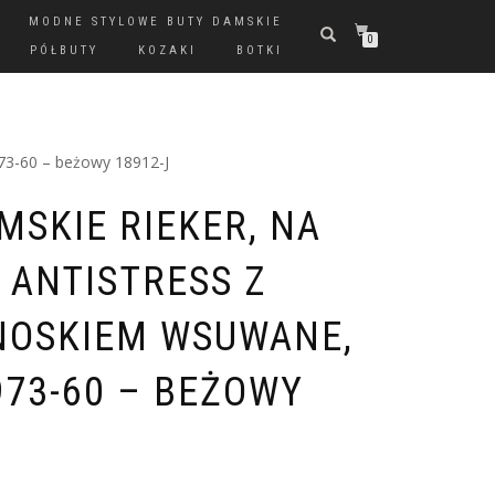
MODNE STYLOWE BUTY DAMSKIE
0
PÓŁBUTY
KOZAKI
BOTKI
973-60 – beżowy 18912-J
MSKIE RIEKER, NA
 ANTISTRESS Z
NOSKIEM WSUWANE,
973-60 – BEŻOWY