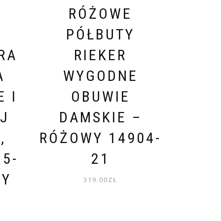
RÓŻOWE
PÓŁBUTY
RA
RIEKER
A
WYGODNE
 I
OBUWIE
EJ
DAMSKIE –
,
RÓŻOWY 14904-
15-
21
WY
319.00
ZŁ