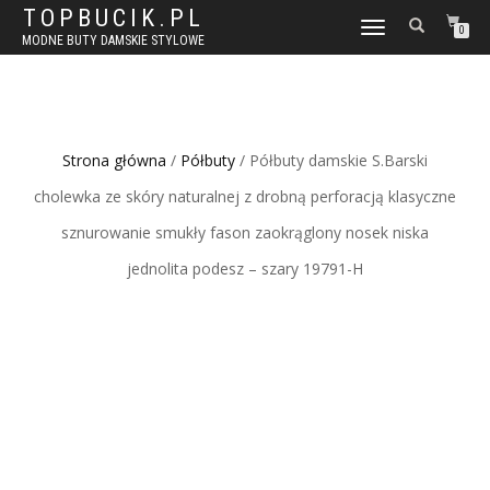
TOPBUCIK.PL
WŁĄCZ
0
MODNE BUTY DAMSKIE STYLOWE
NAWIGACJĘ
Strona główna
/
Półbuty
/ Półbuty damskie S.Barski
cholewka ze skóry naturalnej z drobną perforacją klasyczne
sznurowanie smukły fason zaokrąglony nosek niska
jednolita podesz – szary 19791-H