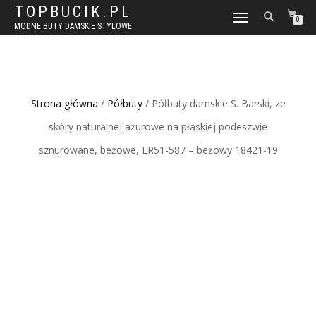
TOPBUCIK.PL
WŁĄCZ
0
MODNE BUTY DAMSKIE STYLOWE
NAWIGACJĘ
Strona główna
/
Półbuty
/ Półbuty damskie S. Barski, ze
skóry naturalnej ażurowe na płaskiej podeszwie
sznurowane, beżowe, LR51-587 – beżowy 18421-19