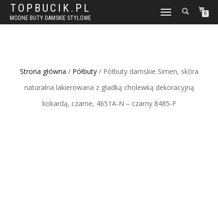
TOPBUCIK.PL
WŁĄCZ
0
MODNE BUTY DAMSKIE STYLOWE
NAWIGACJĘ
Strona główna
/
Półbuty
/ Półbuty damskie Simen, skóra
naturalna lakierowana z gładką cholewką dekoracyjną
kokardą, czarne, 4651A-N – czarny 8485-F