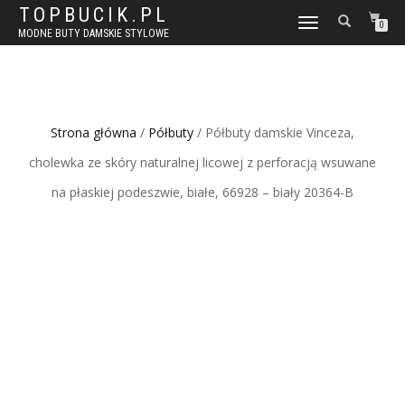
TOPBUCIK.PL
WŁĄCZ
0
MODNE BUTY DAMSKIE STYLOWE
NAWIGACJĘ
Strona główna
/
Półbuty
/ Półbuty damskie Vinceza,
cholewka ze skóry naturalnej licowej z perforacją wsuwane
na płaskiej podeszwie, białe, 66928 – biały 20364-B