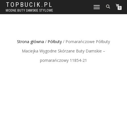
TOPBUCIK.PL
WŁĄCZ
0
MODNE BUTY DAMSKIE STYLOWE
NAWIGACJĘ
Strona główna
/
Półbuty
/ Pomarańczowe Półbuty
Maciejka Wygodne Skórzane Buty Damskie –
pomarańczowy 11854-21