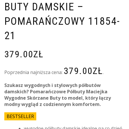
BUTY DAMSKIE –
POMARAŃCZOWY 11854-
21
379.00
ZŁ
379.00
ZŁ
Poprzednia najniższa cena:
.
Szukasz wygodnych i stylowych półbutów
damskich? Pomarańczowe Półbuty Maciejka
Wygodne Skórzane Buty to model, który łączy
modny wygląd z codziennym komfortem.
BESTSELLER
wygodne półbuty damskie idealne na co dzień