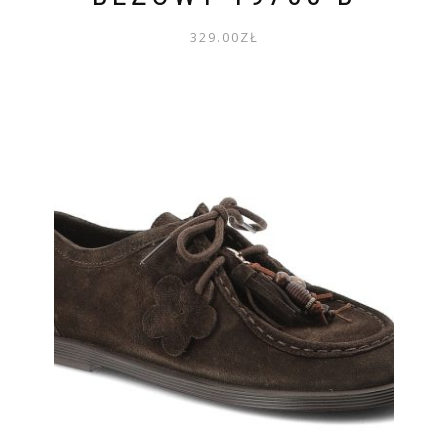
329.00
ZŁ