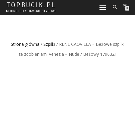
TOPBUCIK.PL
WŁĄCZ
0
MODNE BUTY DAMSKIE STYLOWE
NAWIGACJĘ
Strona główna
/
Szpilki
/ RENE CAOVILLA – Beżowe szpilki
ze zdobieniami Venezia – Nude / Beżowy 1796321