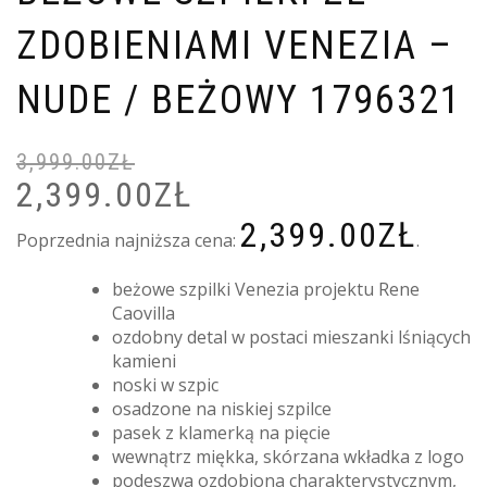
ZDOBIENIAMI VENEZIA –
NUDE / BEŻOWY 1796321
3,999.00
ZŁ
2,399.00
ZŁ
PIERWOTNA
A
CENA
C
2,399.00
ZŁ
WYNOSIŁA:
W
Poprzednia najniższa cena:
.
3,999.00ZŁ.
2
beżowe szpilki Venezia projektu Rene
Caovilla
ozdobny detal w postaci mieszanki lśniących
kamieni
noski w szpic
osadzone na niskiej szpilce
pasek z klamerką na pięcie
wewnątrz miękka, skórzana wkładka z logo
podeszwa ozdobiona charakterystycznym,