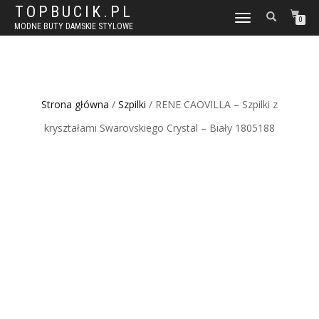
TOPBUCIK.PL
WŁĄCZ
0
MODNE BUTY DAMSKIE STYLOWE
NAWIGACJĘ
Strona główna
/
Szpilki
/ RENE CAOVILLA – Szpilki z
kryształami Swarovskiego Crystal – Biały 1805188