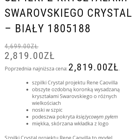
SWAROVSKIEGO CRYSTAL
– BIAŁY 1805188
4,699.00
ZŁ
2,819.00
ZŁ
PIERWOTNA
A
CENA
C
2,819.00
ZŁ
WYNOSIŁA:
W
Poprzednia najniższa cena:
.
4,699.00ZŁ.
2
szpilki Crystal projektu Rene Caovilla
obszyte ozdobną koronką wysadzaną
kryształami Swarovskiego o różnych
wielkościach
noski w szpic
podeszwa pokryta
księżycowym pyłem
miękka, skórzana wkładka z logo
Szpilki Crystal projektu Rene Caovilla to model