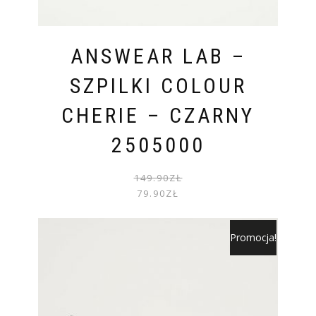
ANSWEAR LAB –
SZPILKI COLOUR
CHERIE – CZARNY
2505000
PIER
AKTU
149.90
ZŁ
CENA
CENA
79.90
ZŁ
WYNOS
WYNOS
149.90
79.90Z
Promocja!