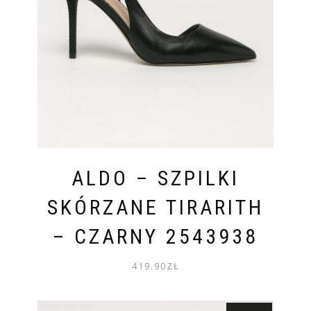
ALDO – SZPILKI
SKÓRZANE TIRARITH
– CZARNY 2543938
419.90
ZŁ