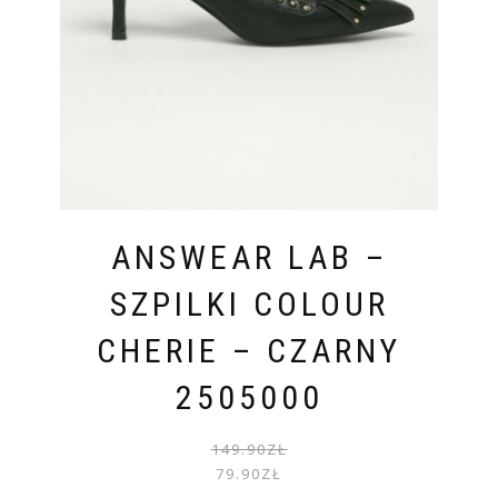
ANSWEAR LAB –
SZPILKI COLOUR
CHERIE – CZARNY
2505000
PIER
AKTU
149.90
ZŁ
CENA
CENA
79.90
ZŁ
WYNOS
WYNOS