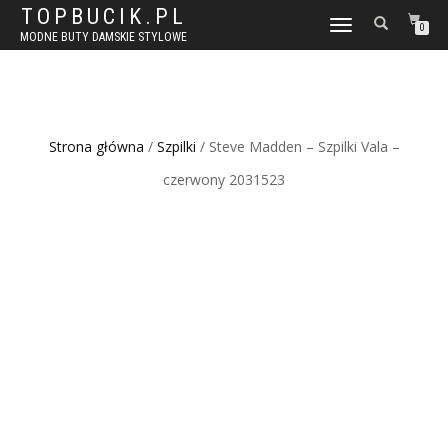
TOPBUCIK.PL
WŁĄCZ
0
MODNE BUTY DAMSKIE STYLOWE
NAWIGACJĘ
Strona główna
/
Szpilki
/ Steve Madden – Szpilki Vala –
czerwony 2031523