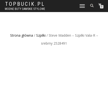
TOPBUCIK.PL
WŁĄCZ
0
MODNE BUTY DAMSKIE STYLOWE
NAWIGACJĘ
Strona główna
/
Szpilki
/ Steve Madden – Szpilki Vala-R –
srebrny 2528491