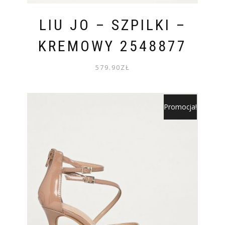
LIU JO – SZPILKI –
KREMOWY 2548877
579.90
ZŁ
Promocja!