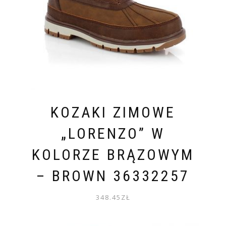
KOZAKI ZIMOWE
„LORENZO” W
KOLORZE BRĄZOWYM
– BROWN 36332257
348.45
ZŁ