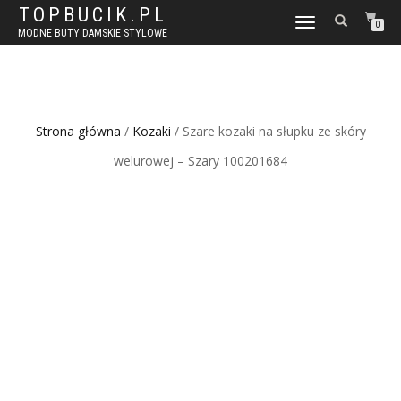
TOPBUCIK.PL
WŁĄCZ
0
MODNE BUTY DAMSKIE STYLOWE
NAWIGACJĘ
Strona główna
/
Kozaki
/ Szare kozaki na słupku ze skóry
welurowej – Szary 100201684