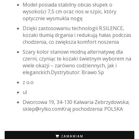
Model posiada stabilny obcas słupek o
wysokości 7,5 cm oraz nos w szpic, który
optycznie wysmukla nogę
Dzięki zastosowaniu technologii R.SILENCE,
kozaki tłumią drgania i redukują hałas podczas
chodzenia, co zwiększa komfort noszenia
Szary kolor stanowi modną alternatywę dla
czerni, czyniąc te kozaki świetnym wyborem na
wiele okazji – zarówno codziennych, jak i
eleganckich.Dystrybutor: Brawo Sp
z o.o
ul
Dworcowa 19, 34-130 Kalwaria Zebrzydowska;
sklep@rylko.comKraj pochodzenia: POLSKA
ZAMAWIAM