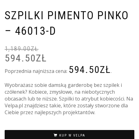
SZPILKI PIMENTO PINKO
– 46013-D
1,189.00
ZŁ
594.50
ZŁ
PIERWOTNA
A
CENA
C
594.50
ZŁ
WYNOSIŁA:
W
Poprzednia najniższa cena:
.
1,189.00ZŁ.
5
Wyobrażasz sobie damską garderobę bez szpilek i
czółenek? Kobiece, zmysłowe, na niebotycznych
obcasach lub te niższe. Szpilki to atrybut kobiecości. Na
Velpa.pl znajdziesz takie, które zostały stworzone dla
Ciebie przez najlepszych projektantów.
KUP W VELPA