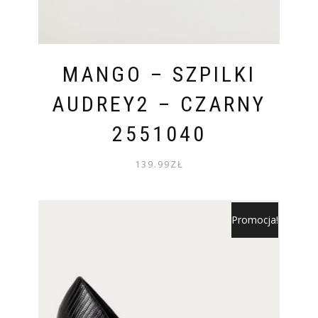
MANGO – SZPILKI
AUDREY2 – CZARNY
2551040
139.99
ZŁ
Promocja!