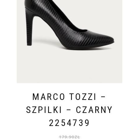
MARCO TOZZI –
SZPILKI – CZARNY
2254739
PIER
AKTU
179.90
ZŁ