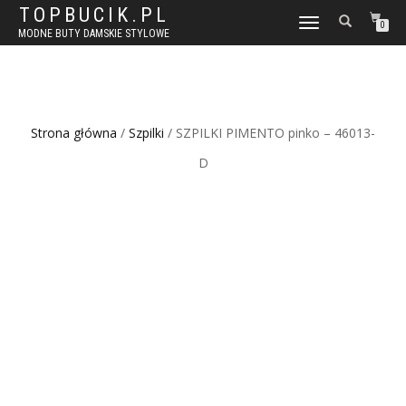
TOPBUCIK.PL
WŁĄCZ
0
MODNE BUTY DAMSKIE STYLOWE
NAWIGACJĘ
Strona główna
/
Szpilki
/ SZPILKI PIMENTO pinko – 46013-
D