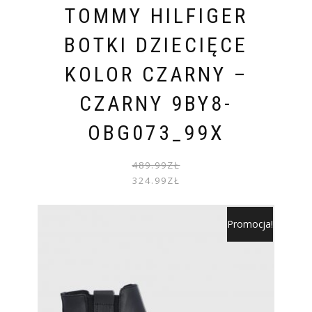
TOMMY HILFIGER
BOTKI DZIECIĘCE
KOLOR CZARNY –
CZARNY 9BY8-
OBG073_99X
PIER
AKTU
489.99
ZŁ
CENA
CENA
324.99
ZŁ
WYNOS
WYNOS
489.99
324.99
Promocja!