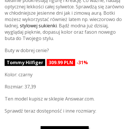
idealnie podkreślają figurę i kreację. Co ważne, nadają
optycznej lekkości całej sylwetce. Sprawdzą się zarówno
w chłodniejsze jesienne dni jak i zimową aurą. Botki
możesz wykorzystać również latem np. wieczorowo do
ładnej,
stylowej sukienki
. Bądź modna już dzisiaj,
wyglądaj pięknie, dopasuj kolor oraz fason nowego
buta do Twojego stylu.
Buty w dobrej cenie?
Tommy Hilfiger
309.99 PLN
-31%
Kolor: czarny
Rozmiar: 37,39
Ten model kupisz w sklepie Answear.com.
Sprawdź teraz dostępność i inne rozmiary: