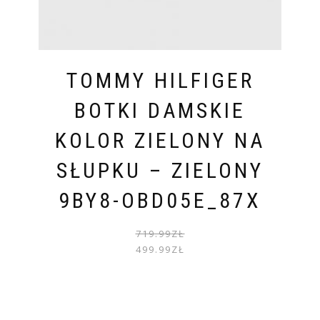
TOMMY HILFIGER
BOTKI DAMSKIE
KOLOR ZIELONY NA
SŁUPKU – ZIELONY
9BY8-OBD05E_87X
PIER
AKTU
719.99
ZŁ
CENA
CENA
499.99
ZŁ
WYNOS
WYNOS
719.99
499.99