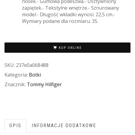
nosek.- Gumowa podeszwa.- Usztywniony
zapiętek.- Tekstylne wnętrze.- Sznurowany
model.- Długość wkładki wynosi: 22,5 cm.-
Wymiary podane dla rozmiaru: 35.
KUP ONLINE
SKU:
237e0a068488
Kategoria:
Botki
Znacznik:
Tommy Hilfiger
OPIS
INFORMACJE DODATKOWE