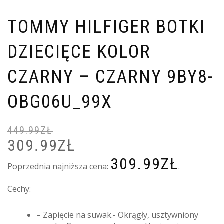
TOMMY HILFIGER BOTKI
DZIECIĘCE KOLOR
CZARNY – CZARNY 9BY8-
OBG06U_99X
449.99
ZŁ
309.99
ZŁ
PIERWOTNA
A
CENA
C
309.99
ZŁ
WYNOSIŁA:
W
Poprzednia najniższa cena:
.
449.99ZŁ.
3
Cechy:
– Zapięcie na suwak.- Okrągły, usztywniony