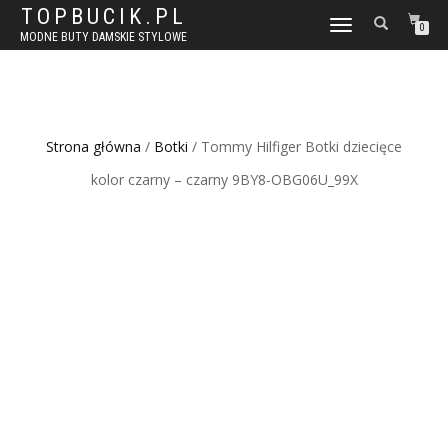
TOPBUCIK.PL
WŁĄCZ
0
MODNE BUTY DAMSKIE STYLOWE
NAWIGACJĘ
Strona główna
/
Botki
/ Tommy Hilfiger Botki dziecięce
kolor czarny – czarny 9BY8-OBG06U_99X