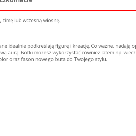
ń, zimę lub wczesną wiosnę.
ne idealnie podkreślają figurę i kreację. Co ważne, nadają op
mową aurą. Botki możesz wykorzystać również latem np. wiec
kolor oraz fason nowego buta do Twojego stylu.