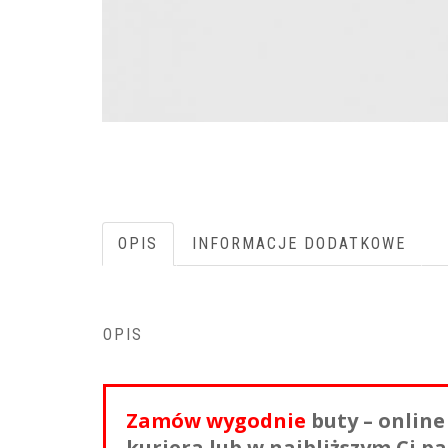
OPIS
INFORMACJE DODATKOWE
OPIS
Zamów wygodnie
buty – online
kuriera lub w najbliższym Ci p