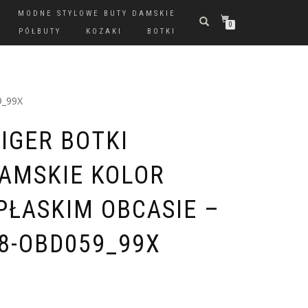
MODNE STYLOWE BUTY DAMSKIE
0
PÓŁBUTY
KOZAKI
BOTKI
9_99X
IGER BOTKI
AMSKIE KOLOR
PŁASKIM OBCASIE –
8-OBD059_99X
AKTUALNA