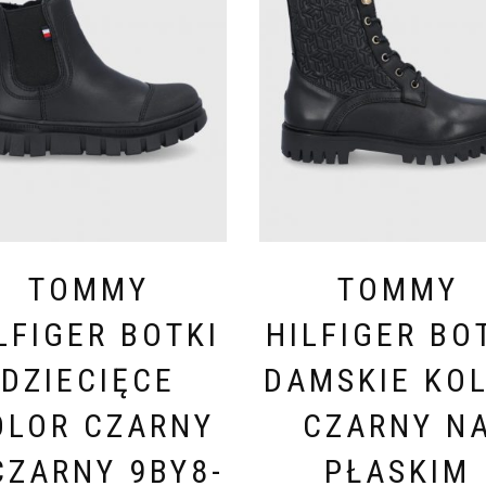
TOMMY
TOMMY
LFIGER BOTKI
HILFIGER BO
DZIECIĘCE
DAMSKIE KO
OLOR CZARNY
CZARNY N
CZARNY 9BY8-
PŁASKIM