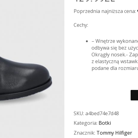
CENA
WYNOSIŁA:
Poprzednia najniższa cena:
669.99ZŁ.
Cechy:
– Wnętrze wykonane
odbywa się bez użyc
Okrągły nosek.- Zap
z elastyczną wstawk
podane dla rozmiaru
SKU:
a4bed74e7d48
Kategoria:
Botki
Znacznik:
Tommy Hilfiger