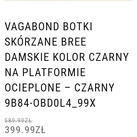
VAGABOND BOTKI
SKÓRZANE BREE
DAMSKIE KOLOR CZARNY
NA PLATFORMIE
OCIEPLONE – CZARNY
9B84-OBD0L4_99X
589.99
ZŁ
399.99
ZŁ
PIERWOTNA
A
CENA
C