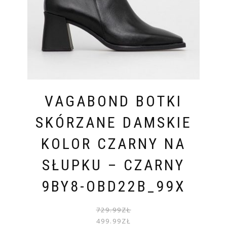
VAGABOND BOTKI
SKÓRZANE DAMSKIE
KOLOR CZARNY NA
SŁUPKU – CZARNY
9BY8-OBD22B_99X
PIER
AKTU
729.99
ZŁ
CENA
CENA
499.99
ZŁ