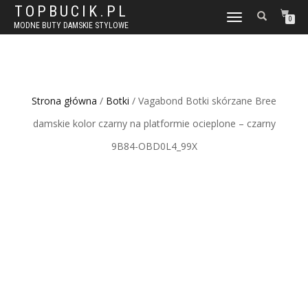
TOPBUCIK.PL
WŁĄCZ
0
MODNE BUTY DAMSKIE STYLOWE
NAWIGACJĘ
Strona główna
/
Botki
/ Vagabond Botki skórzane Bree
damskie kolor czarny na platformie ocieplone – czarny
9B84-OBD0L4_99X