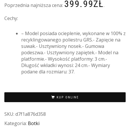
399.99
ZŁ
WYNOSIŁA:
W
Poprzednia najniższa cena:
.
589.99ZŁ.
3
Cechy:
– Model posiada ocieplenie, wykonane w 100% z
recyklingowanego poliestru GRS.- Zapięcie na
suwak.- Usztywniony nosek.- Gumowa
podeszwa.- Usztywniony zapiętek.- Model na
platformie.- Wysokość platformy: 3 cm.-
Długość wkładki wynosi: 24 cm.- Wymiary
podane dla rozmiaru: 37.
KUP ONLINE
SKU:
d7f1a876d358
Kategoria:
Botki