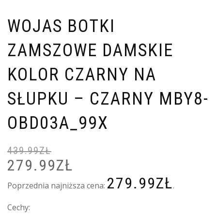
WOJAS BOTKI
ZAMSZOWE DAMSKIE
KOLOR CZARNY NA
SŁUPKU – CZARNY MBY8-
OBD03A_99X
439.99
ZŁ
279.99
ZŁ
PIERWOTNA
A
CENA
C
279.99
ZŁ
WYNOSIŁA:
W
Poprzednia najniższa cena:
.
439.99ZŁ.
2
Cechy: