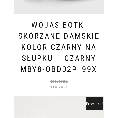
WOJAS BOTKI
SKÓRZANE DAMSKIE
KOLOR CZARNY NA
SŁUPKU – CZARNY
MBY8-OBD02P_99X
PIER
AKTU
439.99
ZŁ
CENA
CENA
319.99
ZŁ
WYNOS
WYNOS
439.99
319.99
Promocja!