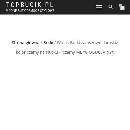
TOPBUCIK.PL
WŁĄCZ
0
MODNE BUTY DAMSKIE STYLOWE
NAWIGACJĘ
Strona główna
/
Botki
/ Wojas Botki zamszowe damskie
kolor czarny na słupku – czarny MBY8-OBD03A_99X