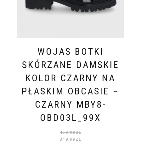
WOJAS BOTKI
SKÓRZANE DAMSKIE
KOLOR CZARNY NA
PŁASKIM OBCASIE –
CZARNY MBY8-
OBD03L_99X
PIER
AKTU
459.99
ZŁ
CENA
CENA
319.99
ZŁ