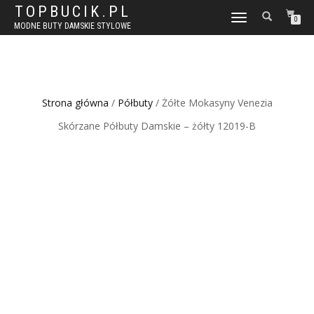
TOPBUCIK.PL
WŁĄCZ
0
MODNE BUTY DAMSKIE STYLOWE
NAWIGACJĘ
Strona główna
/
Półbuty
/ Żółte Mokasyny Venezia
Skórzane Półbuty Damskie – żółty 12019-B