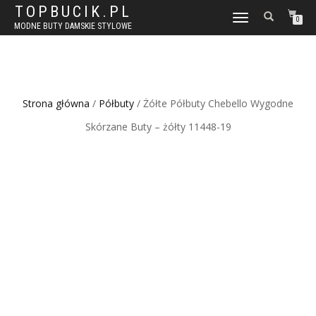
TOPBUCIK.PL
WŁĄCZ
0
MODNE BUTY DAMSKIE STYLOWE
NAWIGACJĘ
Strona główna
/
Półbuty
/ Żółte Półbuty Chebello Wygodne
Skórzane Buty – żółty 11448-19