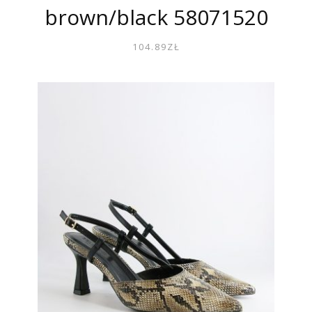
brown/black 58071520
104.89
ZŁ