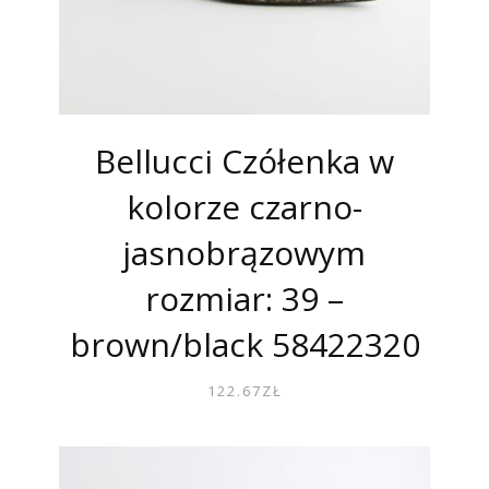
Bellucci Czółenka w
kolorze czarno-
jasnobrązowym
rozmiar: 39 –
brown/black 58422320
122.67
ZŁ