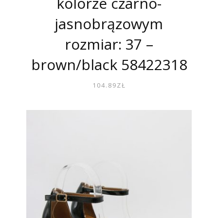
kolorze czarno-
jasnobrązowym
rozmiar: 37 –
brown/black 58422318
104.89
ZŁ