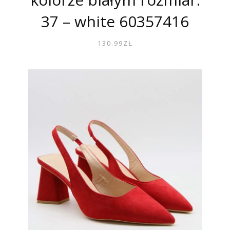
37 – white 60357416
130.99
ZŁ