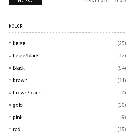
Cena:
60zł
—
160zł
FILTRUJ
KOLOR
beige
(25)
beige/black
(12)
Black
(54)
brown
(11)
brown/black
(4)
gold
(30)
pink
(9)
red
(15)