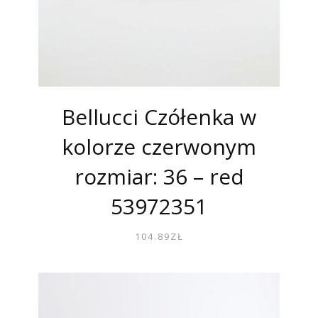
Bellucci Czółenka w
kolorze czerwonym
rozmiar: 36 – red
53972351
104.89
ZŁ