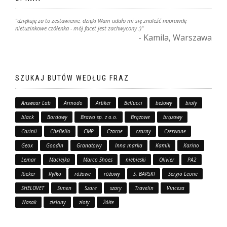
"dziękuję za to zestawienie, dzięki Wam udało mi się znaleźć naprawdę
nietuzinkowe czółenka - mój facet jest zachwycony :)"
- Kamila, Warszawa
SZUKAJ BUTÓW WEDŁUG FRAZ
Answear Lab
Armodo
Artiker
Bellucci
beżowy
biały
black
Bordowy
Brawo sp. z o.o.
Brązowe
brązowy
Carinii
CheBello
CMP
Czarne
czarny
Czerwone
Geox
Goodin
Granatowy
Inna marka
Kamik
Karino
Lemar
Maciejka
Marco Shoes
niebieski
Olivier
PA2
Rieker
Ryłko
różowe
różowy
S. BARSKI
Sergio Leone
SHELOVET
Simen
Szare
szary
Travelin
Vinceza
Wasak
zielony
złoty
Żółte