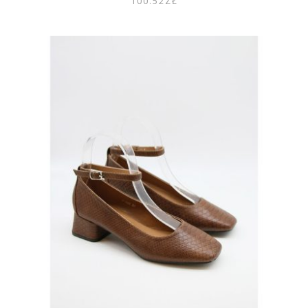
100.52
ZŁ