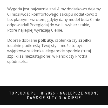
Wygoda jest najważniejsza! A my dodatkowo dajemy
Ci możliwość komfortowego zakupu dodatkowo z
bezpłatnym zwrotem, gdyby dany model buta Ci nie
odpowiadał! Przeglądaj do woli i wybierz takie,
które najlepiej wyrażają Ciebie.
Dobrze dobrane
półbuty
, czółenka czy
szpilki
idealnie podkreślą Twój styl - może to być
wyjątkowa sukienka, eleganckie spodnie (tutaj
szpilki są niezastąpione) w kancik czy krótka
spódniczka.
TOPBUCIK.PL - © 2026 - NAJLEPSZE MODNE
DAMSKIE BUTY DLA CIEBIE