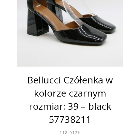
Bellucci Czółenka w
kolorze czarnym
rozmiar: 39 – black
57738211
118.01
ZŁ