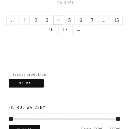
100.99
ZŁ
←
1
2
3
4
5
6
7
…
15
16
17
→
SZUKAJ
FILTRUJ WG CENY