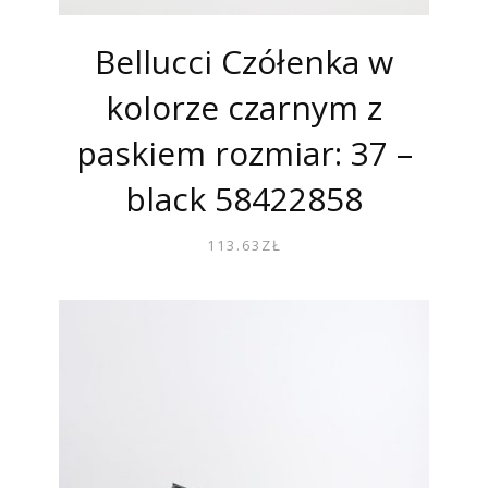
Bellucci Czółenka w
kolorze czarnym z
paskiem rozmiar: 37 –
black 58422858
113.63
ZŁ