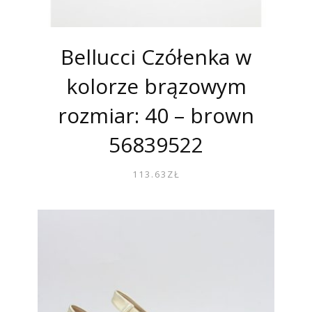
Bellucci Czółenka w
kolorze brązowym
rozmiar: 40 – brown
56839522
113.63
ZŁ