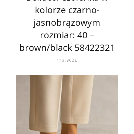
kolorze czarno-
jasnobrązowym
rozmiar: 40 –
brown/black 58422321
113.90
ZŁ