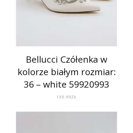
Bellucci Czółenka w
kolorze białym rozmiar:
36 – white 59920993
130.99
ZŁ