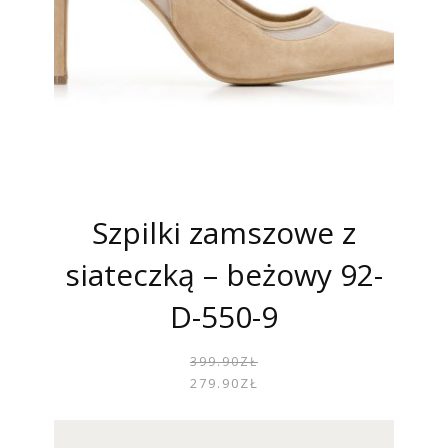
Szpilki zamszowe z
siateczką – beżowy 92-
D-550-9
PIER
AKTU
399.90
ZŁ
CENA
CENA
279.90
ZŁ
WYNOS
WYNOS
399.90
279.90