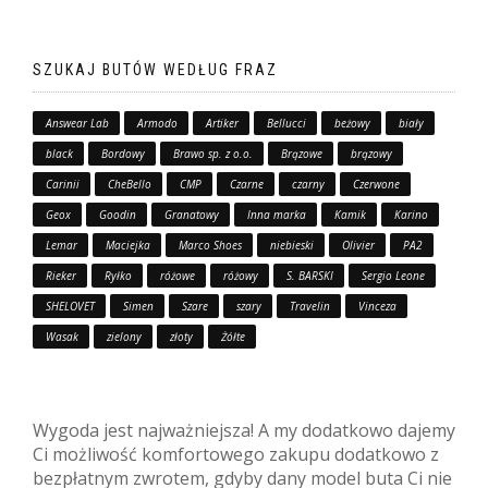
SZUKAJ BUTÓW WEDŁUG FRAZ
Answear Lab
Armodo
Artiker
Bellucci
beżowy
biały
black
Bordowy
Brawo sp. z o.o.
Brązowe
brązowy
Carinii
CheBello
CMP
Czarne
czarny
Czerwone
Geox
Goodin
Granatowy
Inna marka
Kamik
Karino
Lemar
Maciejka
Marco Shoes
niebieski
Olivier
PA2
Rieker
Ryłko
różowe
różowy
S. BARSKI
Sergio Leone
SHELOVET
Simen
Szare
szary
Travelin
Vinceza
Wasak
zielony
złoty
Żółte
Wygoda jest najważniejsza! A my dodatkowo dajemy
Ci możliwość komfortowego zakupu dodatkowo z
bezpłatnym zwrotem, gdyby dany model buta Ci nie