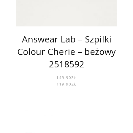
Answear Lab – Szpilki
Colour Cherie – beżowy
2518592
PIER
AKTU
149.90
ZŁ
CENA
CENA
119.90
ZŁ
WYNOS
WYNOS
149.90
119.90