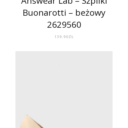
Answear Lab – Szpilki
Buonarotti – beżowy
2629560
139.90
ZŁ