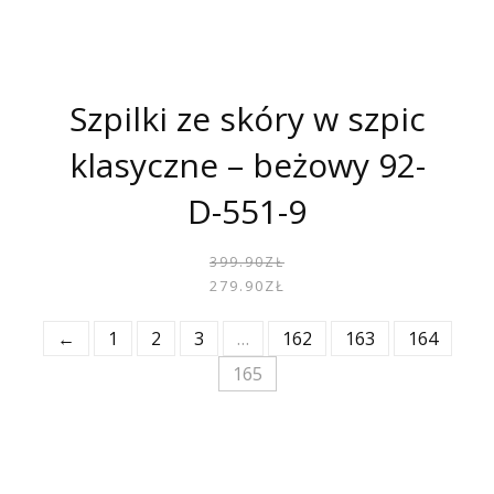
Szpilki ze skóry w szpic
klasyczne – beżowy 92-
D-551-9
PIER
AKTU
399.90
ZŁ
CENA
CENA
279.90
ZŁ
WYNOS
WYNOS
399.90
279.90
←
1
2
3
…
162
163
164
165