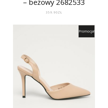
– beżowy 2682533
359.90
ZŁ
Promocja!