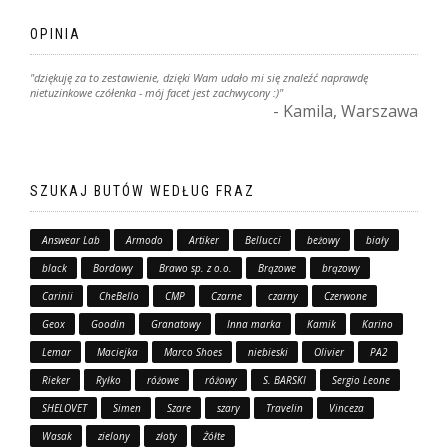
OPINIA
"dziękuję za to zestawienie, dzięki Wam udało mi się znaleźć naprawdę
nietuzinkowe czółenka - mój facet jest zachwycony :)"
- Kamila, Warszawa
SZUKAJ BUTÓW WEDŁUG FRAZ
Answear Lab
Armodo
Artiker
Bellucci
beżowy
biały
black
Bordowy
Brawo sp. z o.o.
Brązowe
brązowy
Carinii
CheBello
CMP
Czarne
czarny
Czerwone
Geox
Goodin
Granatowy
Inna marka
Kamik
Karino
Lemar
Maciejka
Marco Shoes
niebieski
Olivier
PA2
Rieker
Ryłko
różowe
różowy
S. BARSKI
Sergio Leone
SHELOVET
Simen
Szare
szary
Travelin
Vinceza
Wasak
zielony
złoty
Żółte