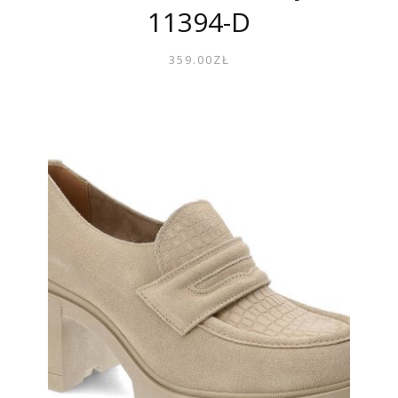
11394-D
359.00
ZŁ