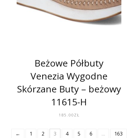
Beżowe Półbuty
Venezia Wygodne
Skórzane Buty – beżowy
11615-H
185.00
ZŁ
←
1
2
3
4
5
6
…
163