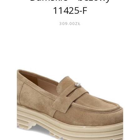
11425-F
309.00
ZŁ