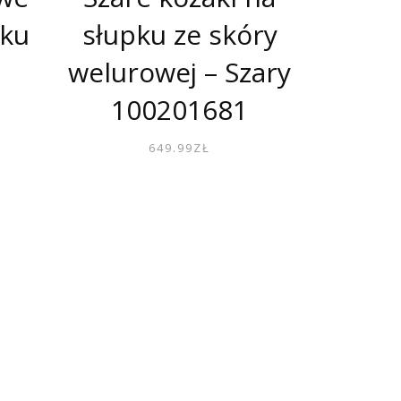
pku
słupku ze skóry
welurowej – Szary
100201681
649.99
ZŁ