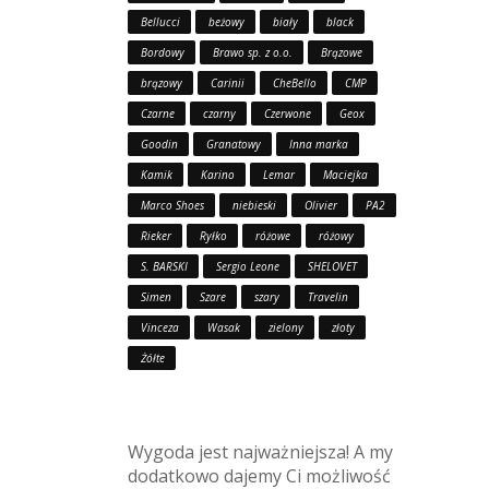
Bellucci
beżowy
biały
black
Bordowy
Brawo sp. z o.o.
Brązowe
brązowy
Carinii
CheBello
CMP
Czarne
czarny
Czerwone
Geox
Goodin
Granatowy
Inna marka
Kamik
Karino
Lemar
Maciejka
Marco Shoes
niebieski
Olivier
PA2
Rieker
Ryłko
różowe
różowy
S. BARSKI
Sergio Leone
SHELOVET
Simen
Szare
szary
Travelin
Vinceza
Wasak
zielony
złoty
Żółte
Wygoda jest najważniejsza! A my
dodatkowo dajemy Ci możliwość