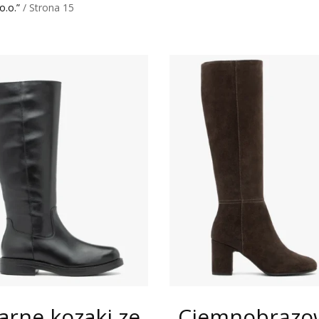
o.o.”
/ Strona 15
arne kozaki ze
Ciemnobrązo