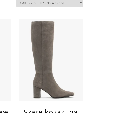
we
Szare kozaki na