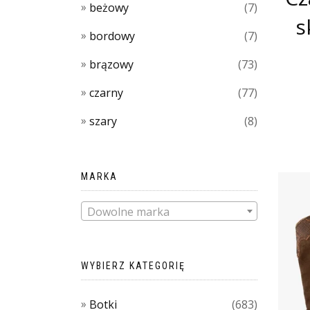
beżowy
(7)
s
bordowy
(7)
brązowy
(73)
czarny
(77)
szary
(8)
MARKA
Dowolne marka
WYBIERZ KATEGORIĘ
Botki
(683)