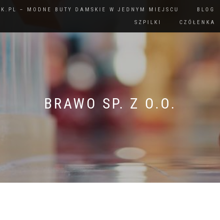
IK.PL – MODNE BUTY DAMSKIE W JEDNYM MIEJSCU
BLOG
SZPILKI
CZÓŁENKA
BRAWO SP. Z O.O.