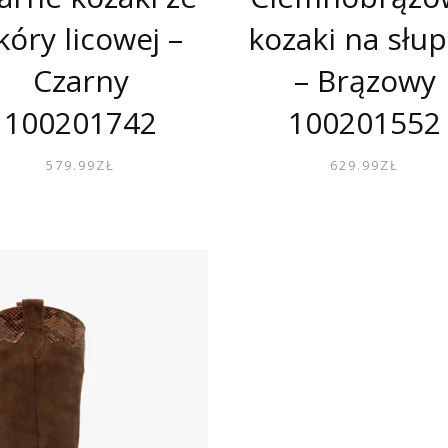
kóry licowej –
kozaki na słu
Czarny
– Brązowy
100201742
100201552
579.99
ZŁ
629.99
ZŁ