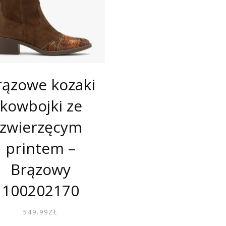
rązowe kozaki
kowbojki ze
zwierzęcym
printem –
Brązowy
100202170
549.99
ZŁ