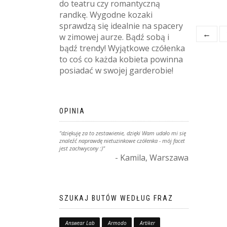
do teatru czy romantyczną
randkę. Wygodne kozaki
sprawdzą się idealnie na spacery
←
w zimowej aurze. Bądź sobą i
bądź trendy! Wyjątkowe czółenka
to coś co każda kobieta powinna
posiadać w swojej garderobie!
OPINIA
"dziękuję za to zestawienie, dzięki Wam udało mi się
znaleźć naprawdę nietuzinkowe czółenka - mój facet
jest zachwycony :)"
- Kamila, Warszawa
SZUKAJ BUTÓW WEDŁUG FRAZ
Answear Lab
Armodo
Artiker