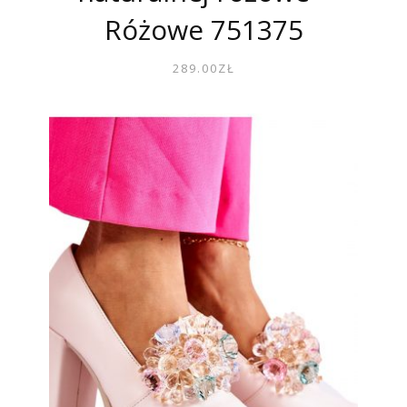
Różowe 751375
289.00
ZŁ