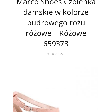
Marco Shoes Czółenka
damskie w kolorze
pudrowego różu
różowe – Różowe
659373
289.00
ZŁ