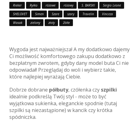
Rieker
Ryłko
różowe
różowy
S. BARSKI
Sergio Leone
SHELOVET
Simen
Szare
szary
Travelin
Vinceza
Wasak
zielony
złoty
Żółte
Wygoda jest najważniejsza! A my dodatkowo dajemy
Ci możliwość komfortowego zakupu dodatkowo z
bezpłatnym zwrotem, gdyby dany model buta Ci nie
odpowiadał! Przeglądaj do woli i wybierz takie,
które najlepiej wyrażają Ciebie.
Dobrze dobrane
półbuty
, czółenka czy
szpilki
idealnie podkreślą Twój styl - może to być
wyjątkowa sukienka, eleganckie spodnie (tutaj
szpilki są niezastąpione) w kancik czy krótka
spódniczka.