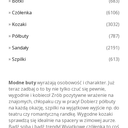
Botki
(683)
Czółenka
(6106)
Kozaki
(3032)
Półbuty
(787)
Sandały
(2191)
Szpilki
(613)
Modne buty
wyrażają osobowość i charakter. Już
teraz zadbaj o to by nie tylko czuć się pewnie,
wygodnie i kobieco! Zrób pozytywne wrażenie na
znajomych, chłopaku czy w pracy! Dobierz półbuty
na każdą okazję, szpilki na wyjątkowe wyjście np. do
teatru czy romantyczną randkę. Wygodne kozaki
sprawdzą się idealnie na spacery w zimowej aurze.
Bądź sobą i bądź trendy! Wyjątkowe czółenka to coś