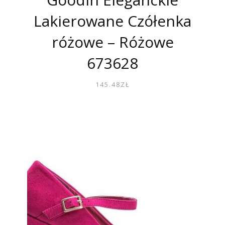
Lakierowane Czółenka
różowe – Różowe
673628
145.48
ZŁ