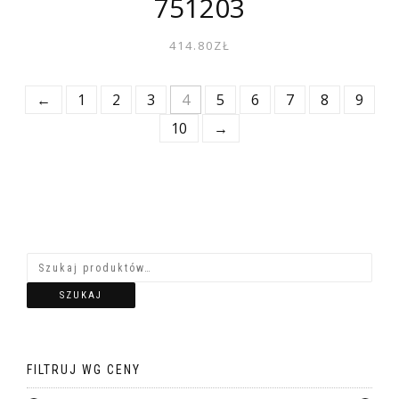
751203
414.80
ZŁ
←
1
2
3
4
5
6
7
8
9
10
→
SZUKAJ
FILTRUJ WG CENY