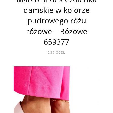
damskie w kolorze
pudrowego różu
różowe – Różowe
659377
289.00
ZŁ