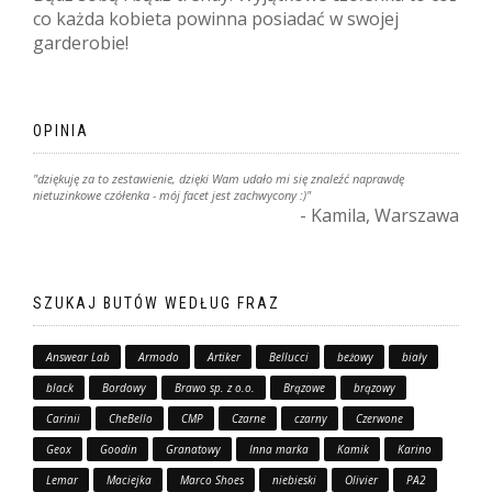
co każda kobieta powinna posiadać w swojej
garderobie!
OPINIA
"dziękuję za to zestawienie, dzięki Wam udało mi się znaleźć naprawdę
nietuzinkowe czółenka - mój facet jest zachwycony :)"
- Kamila, Warszawa
SZUKAJ BUTÓW WEDŁUG FRAZ
Answear Lab
Armodo
Artiker
Bellucci
beżowy
biały
black
Bordowy
Brawo sp. z o.o.
Brązowe
brązowy
Carinii
CheBello
CMP
Czarne
czarny
Czerwone
Geox
Goodin
Granatowy
Inna marka
Kamik
Karino
Lemar
Maciejka
Marco Shoes
niebieski
Olivier
PA2