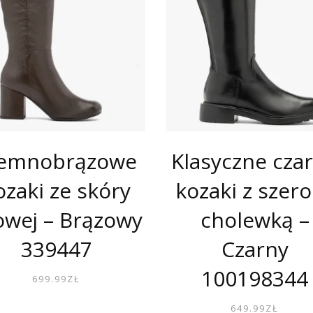
iemnobrązowe
Klasyczne cza
ozaki ze skóry
kozaki z szer
cowej – Brązowy
cholewką –
339447
Czarny
100198344
699.99
ZŁ
649.99
ZŁ