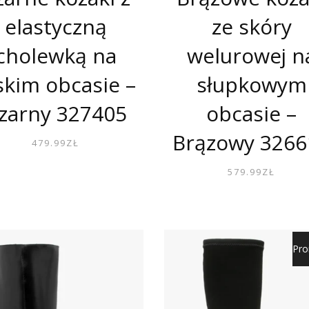
elastyczną
ze skóry
cholewką na
welurowej n
skim obcasie –
słupkowym
zarny 327405
obcasie –
Brązowy 3266
479.99
ZŁ
579.99
ZŁ
Pro