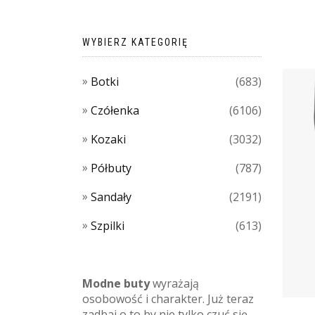
WYBIERZ KATEGORIĘ
Botki
(683)
Czółenka
(6106)
Kozaki
(3032)
Półbuty
(787)
Sandały
(2191)
Szpilki
(613)
Modne buty
wyrażają
osobowość i charakter. Już teraz
zadbaj o to by nie tylko czuć się