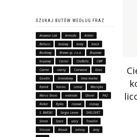
SZUKAJ BUTÓW WEDŁUG FRAZ
Answear Lab
Armodo
Artiker
Bellucci
beżowy
biały
black
Bordowy
Brawo sp. z o.o.
Brązowe
brązowy
Carinii
CheBello
CMP
C
Czarne
czarny
Czerwone
Geox
Goodin
Granatowy
Inna marka
k
Kamik
Karino
Lemar
Maciejka
li
Marco Shoes
niebieski
Olivier
PA2
Rieker
Ryłko
różowe
różowy
S. BARSKI
Sergio Leone
SHELOVET
Simen
Szare
szary
Travelin
Vinceza
Wasak
zielony
złoty