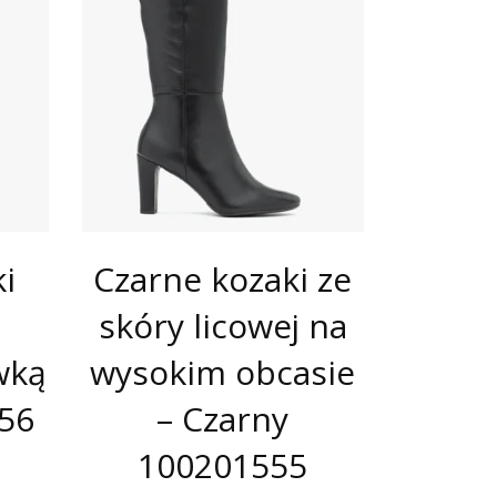
i
Czarne kozaki ze
skóry licowej na
wką
wysokim obcasie
156
– Czarny
100201555
PIERWOTNA
AKTUALNA
CENA
CENA