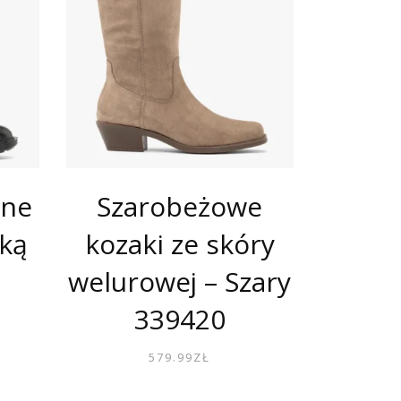
rne
Szarobeżowe
oką
kozaki ze skóry
welurowej – Szary
339420
579.99
ZŁ