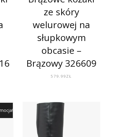
ze skóry
a
welurowej na
słupkowym
obcasie –
16
Brązowy 326609
579.99
ZŁ
mocja!