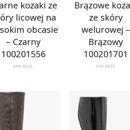
arne kozaki ze
Brązowe koza
óry licowej na
ze skóry
sokim obcasie
welurowej 
– Czarny
Brązowy
100201556
100201701
699.99
ZŁ
549.99
ZŁ