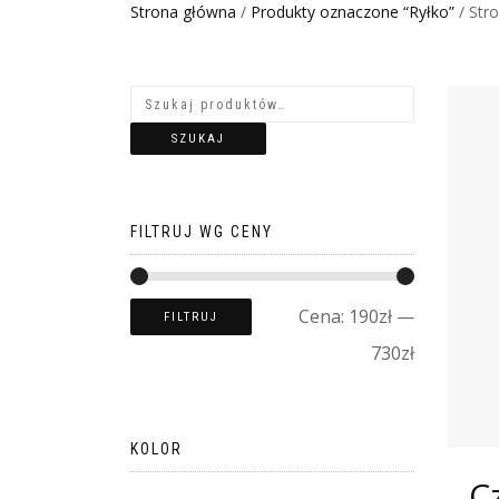
Strona główna
/
Produkty oznaczone “Ryłko”
/ Str
SZUKAJ
FILTRUJ WG CENY
Cena:
190zł
—
FILTRUJ
730zł
KOLOR
C