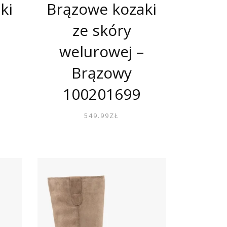
ki
Brązowe kozaki
ze skóry
–
welurowej –
Brązowy
100201699
549.99
ZŁ