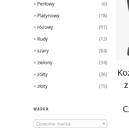
Perłowy
(6)
Platynowy
(18)
różowy
(91)
Rudy
(12)
szary
(84)
zielony
(34)
Ko
żółty
(36)
z
złoty
(15)
C
MARKA
Dowolne marka