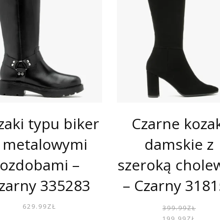
zaki typu biker
Czarne kozak
 metalowymi
damskie z
ozdobami –
szeroką chole
zarny 335283
– Czarny 318
629.99
ZŁ
399.99
ZŁ
199.99
ZŁ