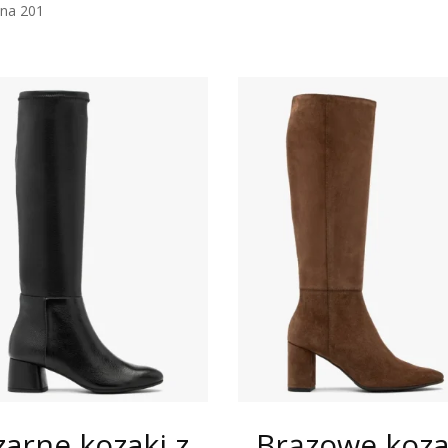
ona 201
zarne kozaki z
Brązowe koza