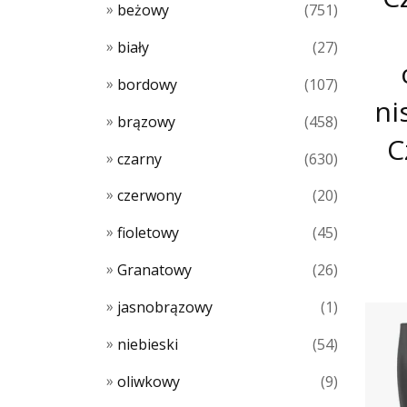
beżowy
(751)
biały
(27)
bordowy
(107)
ni
brązowy
(458)
C
czarny
(630)
czerwony
(20)
fioletowy
(45)
Granatowy
(26)
jasnobrązowy
(1)
niebieski
(54)
oliwkowy
(9)