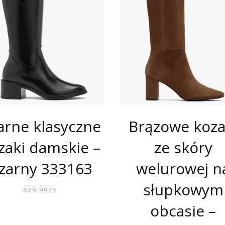
arne klasyczne
Brązowe koza
zaki damskie –
ze skóry
zarny 333163
welurowej n
słupkowym
629.99
ZŁ
obcasie –