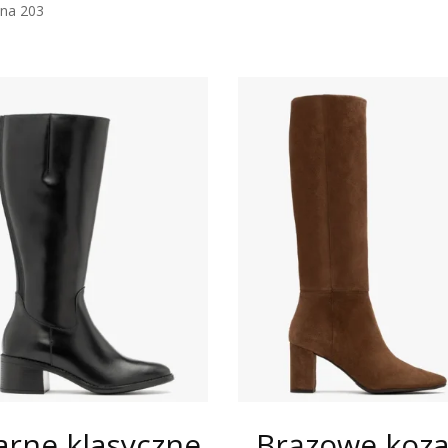
ona 203
arne klasyczne
Brązowe koza