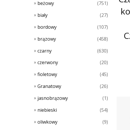
beżowy
(751)
ko
biały
(27)
bordowy
(107)
C
brązowy
(458)
czarny
(630)
czerwony
(20)
fioletowy
(45)
Granatowy
(26)
jasnobrązowy
(1)
niebieski
(54)
oliwkowy
(9)