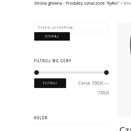
Strona główna
/
Produkty oznaczone “Ryłko”
/ Str
SZUKAJ
FILTRUJ WG CENY
Cena:
190zł
—
FILTRUJ
730zł
KOLOR
Cz