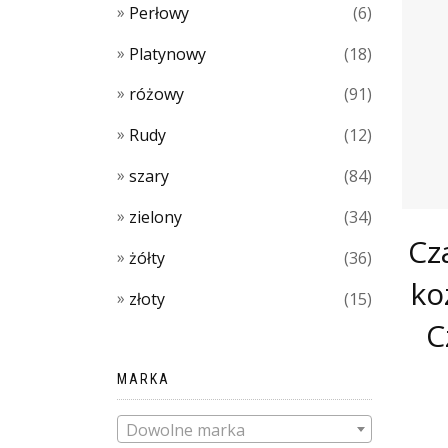
Perłowy
(6)
Platynowy
(18)
różowy
(91)
Rudy
(12)
szary
(84)
zielony
(34)
Cz
żółty
(36)
ko
złoty
(15)
C
MARKA
Dowolne marka