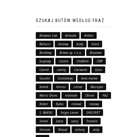
SZUKAJ BUTÓW WEDŁUG FRAZ
Answear Lab
Armodo
Artiker
Bellucci
beżowy
biały
black
Bordowy
Brawo sp. z o.o.
Brązowe
brązowy
Carinii
CheBello
CMP
Czarne
czarny
Czerwone
Geox
Goodin
Granatowy
Inna marka
Kamik
Karino
Lemar
Maciejka
Marco Shoes
niebieski
Olivier
PA2
Rieker
Ryłko
różowe
różowy
S. BARSKI
Sergio Leone
SHELOVET
Simen
Szare
szary
Travelin
Vinceza
Wasak
zielony
złoty