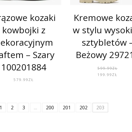
rązowe kozaki
Kremowe koza
kowbojki z
w stylu wysok
ekoracyjnym
sztybletów 
aftem – Szary
Beżowy 2972
100201884
599.99
ZŁ
199.99
ZŁ
579.99
ZŁ
1
2
3
…
200
201
202
203