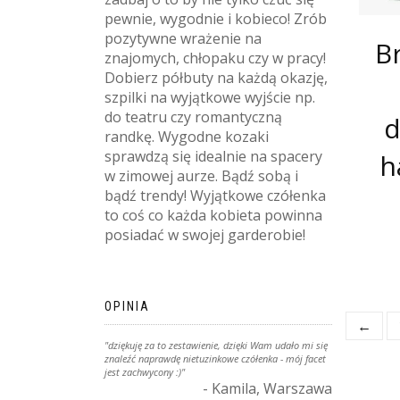
pewnie, wygodnie i kobieco! Zrób
pozytywne wrażenie na
B
znajomych, chłopaku czy w pracy!
Dobierz półbuty na każdą okazję,
szpilki na wyjątkowe wyjście np.
do teatru czy romantyczną
d
randkę. Wygodne kozaki
sprawdzą się idealnie na spacery
h
w zimowej aurze. Bądź sobą i
bądź trendy! Wyjątkowe czółenka
to coś co każda kobieta powinna
posiadać w swojej garderobie!
OPINIA
←
"dziękuję za to zestawienie, dzięki Wam udało mi się
znaleźć naprawdę nietuzinkowe czółenka - mój facet
jest zachwycony :)"
- Kamila, Warszawa