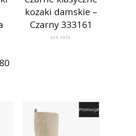
kozaki damskie –
a
Czarny 333161
629.99
ZŁ
80
Promocja!