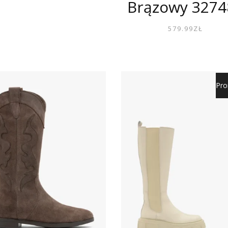
Brązowy 3274
579.99
ZŁ
Pro