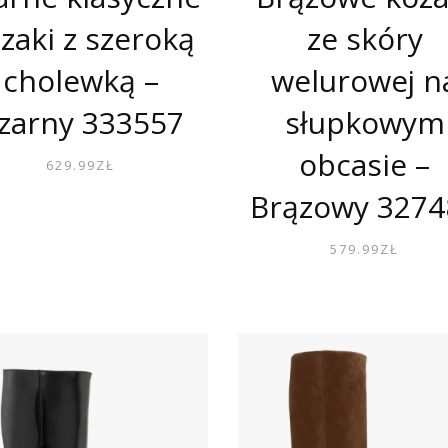
zaki z szeroką
ze skóry
cholewką –
welurowej n
zarny 333557
słupkowym
obcasie –
629.99
ZŁ
Brązowy 3274
579.99
ZŁ