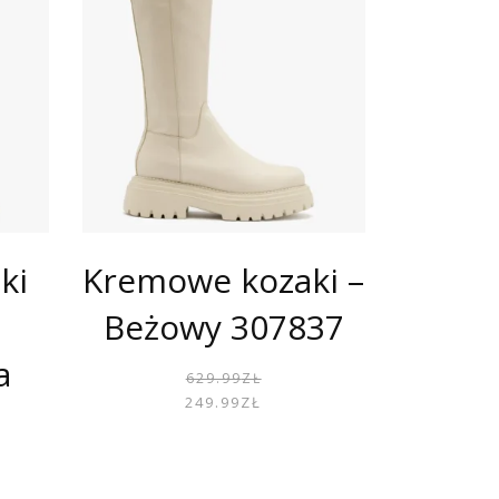
ki
Kremowe kozaki –
Beżowy 307837
a
PIERWOTNA
AKTUALNA
629.99
ZŁ
CENA
CENA
249.99
ZŁ
WYNOSIŁA:
WYNOSI:
629.99ZŁ.
249.99ZŁ.