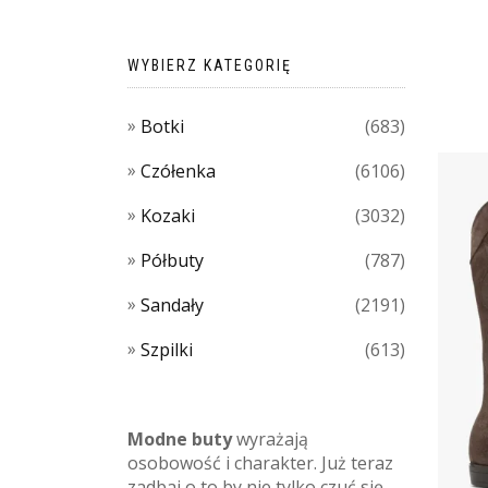
WYBIERZ KATEGORIĘ
Botki
(683)
Czółenka
(6106)
Kozaki
(3032)
Półbuty
(787)
Sandały
(2191)
Szpilki
(613)
Modne buty
wyrażają
osobowość i charakter. Już teraz
zadbaj o to by nie tylko czuć się