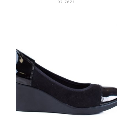
97.76
ZŁ