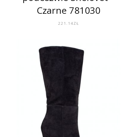
Czarne 781030
221.14
ZŁ