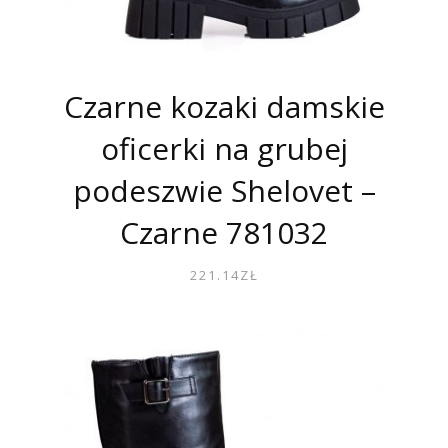
Czarne kozaki damskie
oficerki na grubej
podeszwie Shelovet –
Czarne 781032
221.14
ZŁ