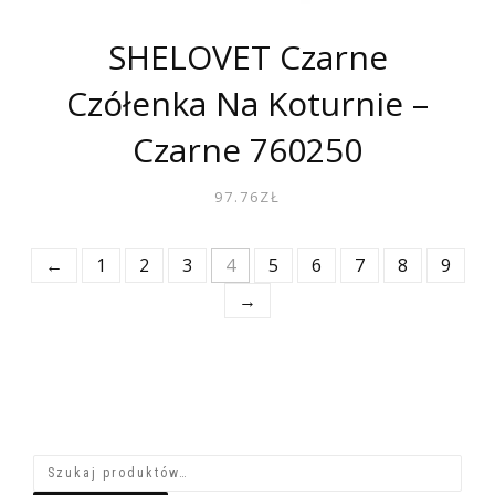
SHELOVET Czarne
Czółenka Na Koturnie –
Czarne 760250
97.76
ZŁ
←
1
2
3
4
5
6
7
8
9
→