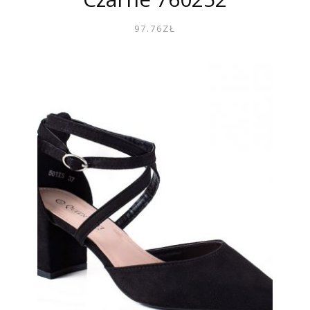
97.76
ZŁ