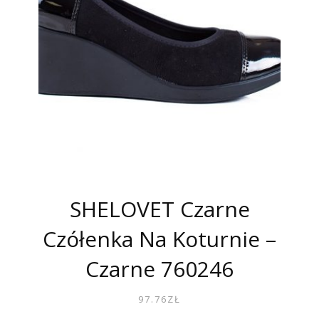
SHELOVET Czarne
Czółenka Na Koturnie –
Czarne 760246
97.76
ZŁ