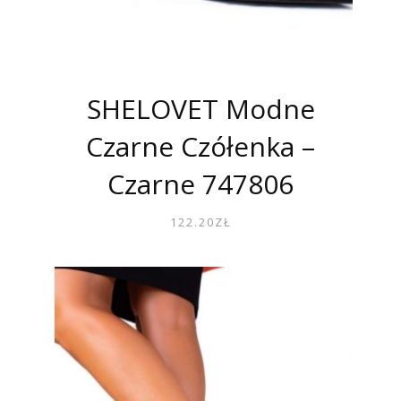
SHELOVET Modne
Czarne Czółenka –
Czarne 747806
122.20
ZŁ