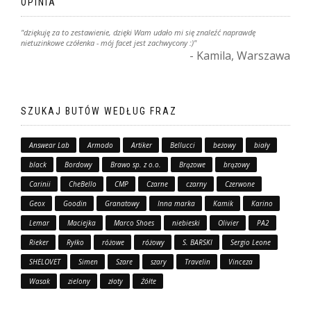
OPINIA
"dziękuję za to zestawienie, dzięki Wam udało mi się znaleźć naprawdę
nietuzinkowe czółenka - mój facet jest zachwycony :)"
- Kamila, Warszawa
SZUKAJ BUTÓW WEDŁUG FRAZ
Answear Lab
Armodo
Artiker
Bellucci
beżowy
biały
black
Bordowy
Brawo sp. z o.o.
Brązowe
brązowy
Carinii
CheBello
CMP
Czarne
czarny
Czerwone
Geox
Goodin
Granatowy
Inna marka
Kamik
Karino
Lemar
Maciejka
Marco Shoes
niebieski
Olivier
PA2
Rieker
Ryłko
różowe
różowy
S. BARSKI
Sergio Leone
SHELOVET
Simen
Szare
szary
Travelin
Vinceza
Wasak
zielony
złoty
Żółte