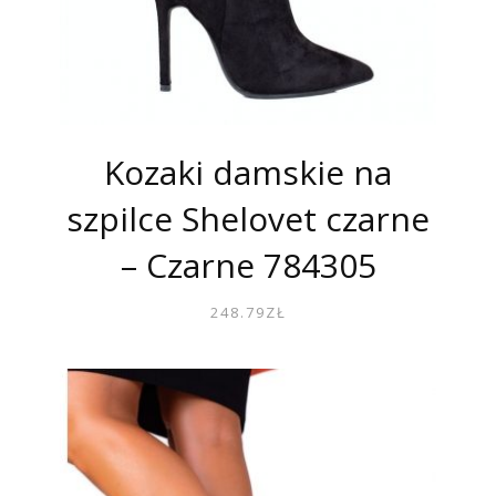
Kozaki damskie na
szpilce Shelovet czarne
– Czarne 784305
248.79
ZŁ