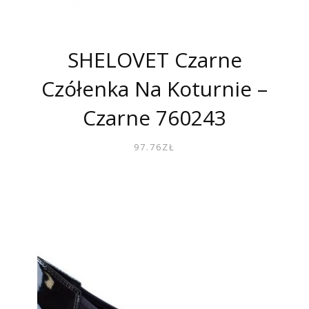
SHELOVET Czarne
Czółenka Na Koturnie –
Czarne 760243
97.76
ZŁ