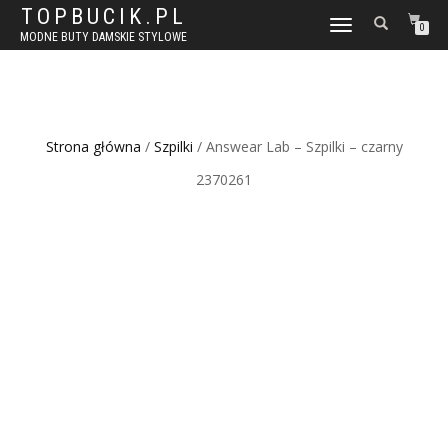
TOPBUCIK.PL
WŁĄCZ
0
MODNE BUTY DAMSKIE STYLOWE
NAWIGACJĘ
Strona główna
/
Szpilki
/ Answear Lab – Szpilki – czarny
2370261