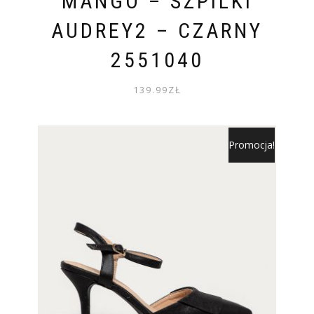
MANGO – SZPILKI
AUDREY2 – CZARNY
2551040
139.99
ZŁ
Promocja!