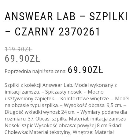
ANSWEAR LAB – SZPILKI
– CZARNY 2370261
119.90
ZŁ
69.90
ZŁ
PIERWOTNA
A
CENA
C
69.90
ZŁ
WYNOSIŁA:
W
Poprzednia najniższa cena:
.
119.90ZŁ.
6
Szpilki z kolekcji Answear Lab. Model wykonany z
imitacji zamszu. – Spiczasty nosek. – Mocno
usztywniony zapiętek. – Komfortowe wnętrze. – Model
na obcasie typu szpilka. – Wysokość obcasa: 9,5 cm. –
Długość wkładki wynosi: 24 cm. – Wymiary podane dla
rozmiaru: 37. Obcas: szpilka Materiał: imitacja zamszu
Nosek: szpic Wysokość obcasa: powyżej 8 cm Skład:
Cholewka: Materiał tekstylny, Wnętrze: Materiał