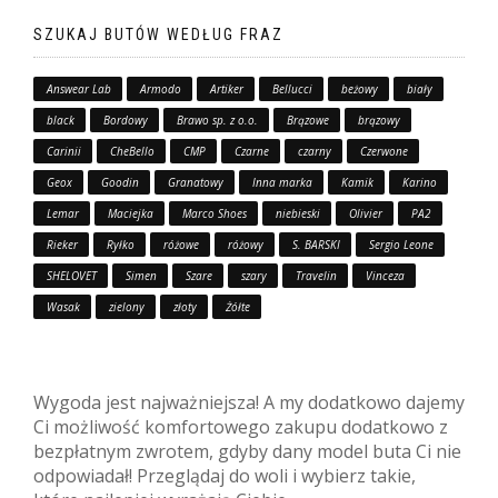
SZUKAJ BUTÓW WEDŁUG FRAZ
Answear Lab
Armodo
Artiker
Bellucci
beżowy
biały
black
Bordowy
Brawo sp. z o.o.
Brązowe
brązowy
Carinii
CheBello
CMP
Czarne
czarny
Czerwone
Geox
Goodin
Granatowy
Inna marka
Kamik
Karino
Lemar
Maciejka
Marco Shoes
niebieski
Olivier
PA2
Rieker
Ryłko
różowe
różowy
S. BARSKI
Sergio Leone
SHELOVET
Simen
Szare
szary
Travelin
Vinceza
Wasak
zielony
złoty
Żółte
Wygoda jest najważniejsza! A my dodatkowo dajemy
Ci możliwość komfortowego zakupu dodatkowo z
bezpłatnym zwrotem, gdyby dany model buta Ci nie
odpowiadał! Przeglądaj do woli i wybierz takie,