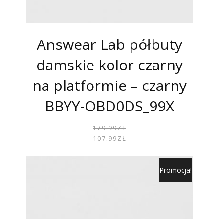
Answear Lab półbuty
damskie kolor czarny
na platformie – czarny
BBYY-OBD0DS_99X
PIER
AKTU
179.99
ZŁ
CENA
CENA
107.99
ZŁ
WYNOS
WYNOS
179.99
107.99
Promocja!