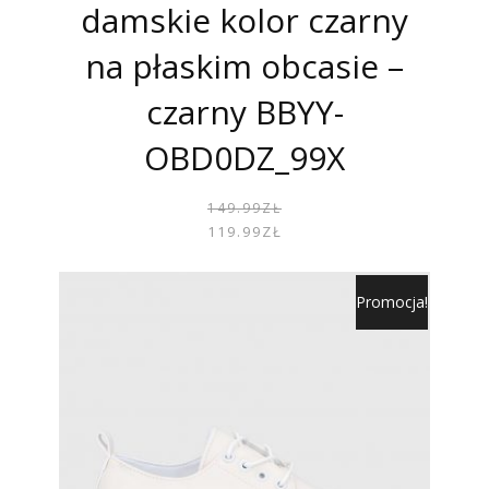
damskie kolor czarny
na płaskim obcasie –
czarny BBYY-
OBD0DZ_99X
PIER
AKTU
149.99
ZŁ
CENA
CENA
119.99
ZŁ
WYNOS
WYNOS
149.99
119.99
Promocja!