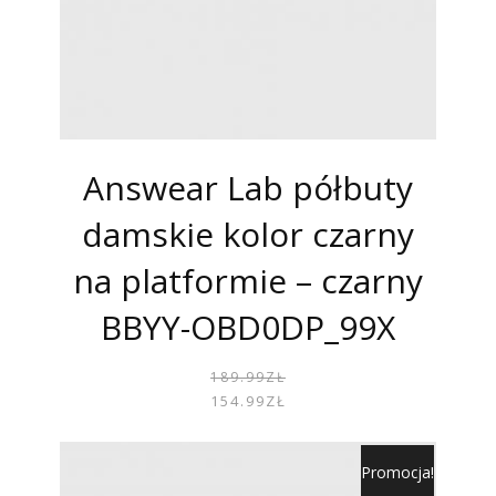
Answear Lab półbuty
damskie kolor czarny
na platformie – czarny
BBYY-OBD0DP_99X
PIER
AKTU
189.99
ZŁ
CENA
CENA
154.99
ZŁ
WYNOS
WYNOS
189.99
154.99
Promocja!