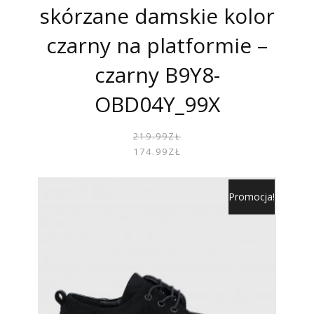
skórzane damskie kolor
czarny na platformie –
czarny B9Y8-
OBD04Y_99X
PIER
AKTU
219.99
ZŁ
CENA
CENA
174.99
ZŁ
WYNOS
WYNOS
219.99
174.99
Promocja!