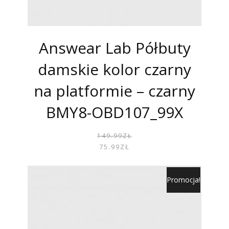
Answear Lab Półbuty
damskie kolor czarny
na platformie – czarny
BMY8-OBD107_99X
PIER
AKTU
149.99
ZŁ
CENA
CENA
75.99
ZŁ
WYNOS
WYNOS
149.99
75.99Z
Promocja!