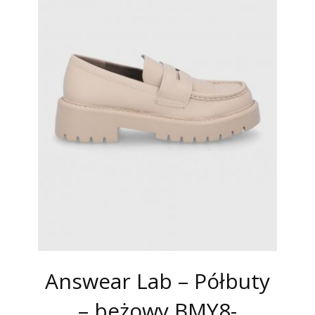
Answear Lab – Półbuty
– beżowy BMY8-