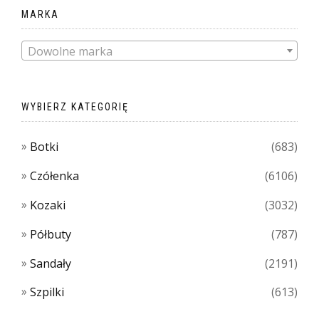
MARKA
Dowolne marka
WYBIERZ KATEGORIĘ
Botki
(683)
Czółenka
(6106)
Kozaki
(3032)
Półbuty
(787)
Sandały
(2191)
Szpilki
(613)