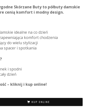
godne Skórzane Buty to półbuty damskie
re cenią komfort i modny design.
amskie idealne na co dzień
 zapewniająca komfort chodzenia
cy do wielu stylizacji
na spacer i spotkania
?
nek i spodni
ały dzień
ć – kliknij i kup online!
KUP ONLINE