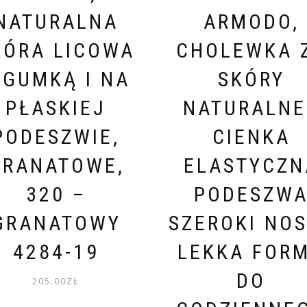
NATURALNA
ARMODO,
KÓRA LICOWA
CHOLEWKA 
 GUMKĄ I NA
SKÓRY
PŁASKIEJ
NATURALNE
PODESZWIE,
CIENKA
GRANATOWE,
ELASTYCZN
320 –
PODESZW
GRANATOWY
SZEROKI NO
4284-19
LEKKA FOR
DO
205.00
ZŁ