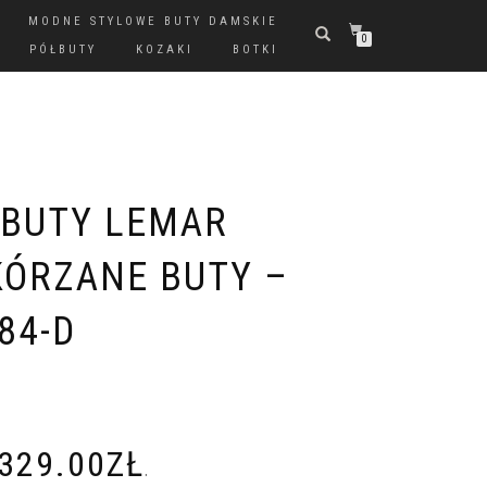
MODNE STYLOWE BUTY DAMSKIE
0
PÓŁBUTY
KOZAKI
BOTKI
ŁBUTY LEMAR
ÓRZANE BUTY –
84-D
329.00
ZŁ
.