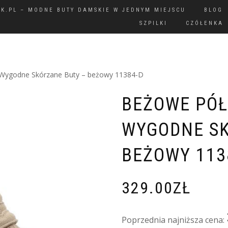
IK.PL – MODNE BUTY DAMSKIE W JEDNYM MIEJSCU
BLOG
SZPILKI
CZÓŁENKA
Wygodne Skórzane Buty – beżowy 11384-D
BEŻOWE PÓ
WYGODNE SK
BEŻOWY 113
329.00
ZŁ
Poprzednia najniższa cena: