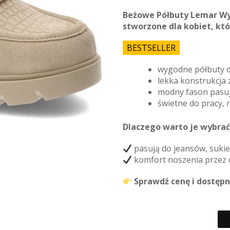
Beżowe Półbuty Lemar Wy
stworzone dla kobiet, któ
BESTSELLER
wygodne półbuty d
lekka konstrukcja
modny fason pasują
świetne do pracy, 
Dlaczego warto je wybrać
pasują do jeansów, sukie
komfort noszenia przez c
Sprawdź cenę i dostępnoś