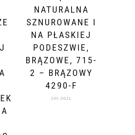
NATURALNA
ZE
SZNUROWANE I
NA PŁASKIEJ
J
PODESZWIE,
BRĄZOWE, 715-
A
2 – BRĄZOWY
A
4290-F
SEK
205.00
ZŁ
MA