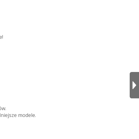
e!
ów.
niejsze modele.