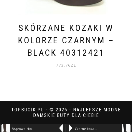
SKÓRZANE KOZAKI W
KOLORZE CZARNYM –
BLACK 40312421
773.76
ZŁ
TOPBUCIK.PL - © 2026 - NAJLEPSZE MODNE
DAMSKIE BUTY DLA CIEBIE
Brązowe skórzane kozaki na stabilnym obcasie – Brązowy 338802
Czarne kozaki z elastyczną cholewką – Czarny 339122