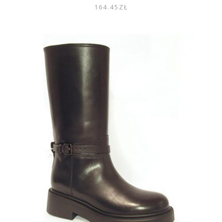
164.45
ZŁ