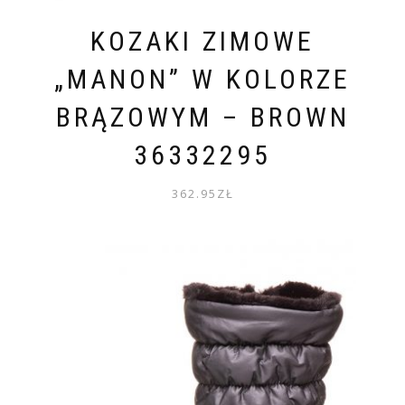
KOZAKI ZIMOWE
„MANON” W KOLORZE
BRĄZOWYM – BROWN
36332295
362.95
ZŁ