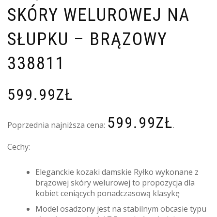
SKÓRY WELUROWEJ NA
SŁUPKU – BRĄZOWY
338811
599.99
ZŁ
599.99
ZŁ
Poprzednia najniższa cena:
.
Cechy:
Eleganckie kozaki damskie Ryłko wykonane z
brązowej skóry welurowej to propozycja dla
kobiet ceniących ponadczasową klasykę
Model osadzony jest na stabilnym obcasie typu