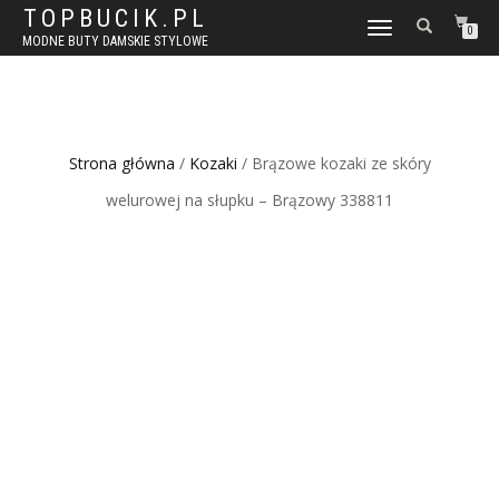
TOPBUCIK.PL
WŁĄCZ
0
MODNE BUTY DAMSKIE STYLOWE
NAWIGACJĘ
Strona główna
/
Kozaki
/ Brązowe kozaki ze skóry
welurowej na słupku – Brązowy 338811