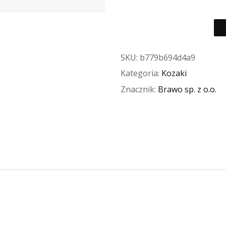
SKU:
b779b694d4a9
Kategoria:
Kozaki
Znacznik:
Brawo sp. z o.o.