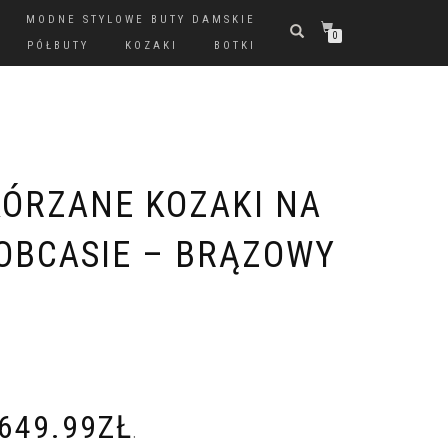
MODNE STYLOWE BUTY DAMSKIE
0
PÓŁBUTY
KOZAKI
BOTKI
ÓRZANE KOZAKI NA
OBCASIE – BRĄZOWY
649.99
ZŁ
.