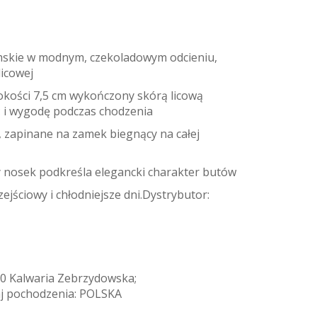
skie w modnym, czekoladowym odcieniu,
icowej
okości 7,5 cm wykończony skórą licową
ć i wygodę podczas chodzenia
, zapinane na zamek biegnący na całej
y nosek podkreśla elegancki charakter butów
ejściowy i chłodniejsze dni.Dystrybutor:
0 Kalwaria Zebrzydowska;
j pochodzenia: POLSKA