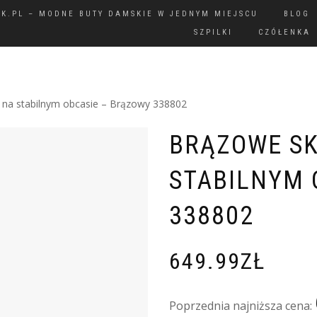
IK.PL – MODNE BUTY DAMSKIE W JEDNYM MIEJSCU
BLOG
SZPILKI
CZÓŁENKA
 na stabilnym obcasie – Brązowy 338802
BRĄZOWE SK
STABILNYM 
338802
649.99
ZŁ
Poprzednia najniższa cena: