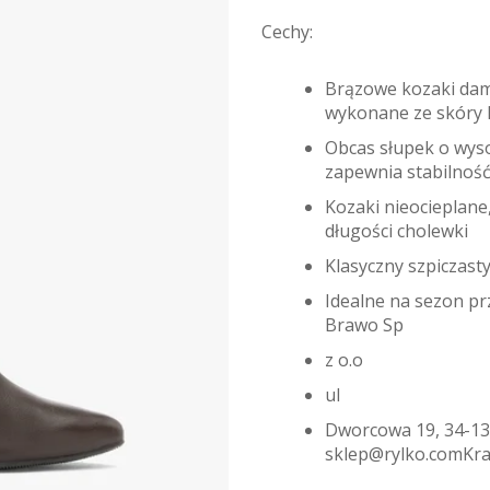
Cechy:
Brązowe kozaki dam
wykonane ze skóry l
Obcas słupek o wys
zapewnia stabilnoś
Kozaki nieocieplane
długości cholewki
Klasyczny szpiczast
Idealne na sezon prz
Brawo Sp
z o.o
ul
Dworcowa 19, 34-13
sklep@rylko.comKra