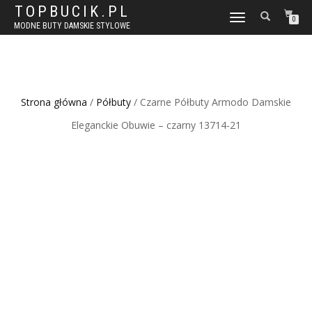
TOPBUCIK.PL
WŁĄCZ
0
MODNE BUTY DAMSKIE STYLOWE
NAWIGACJĘ
Strona główna
/
Półbuty
/ Czarne Półbuty Armodo Damskie
Eleganckie Obuwie – czarny 13714-21