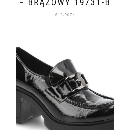
– BRĄZOWY 19731-B
619.00
ZŁ