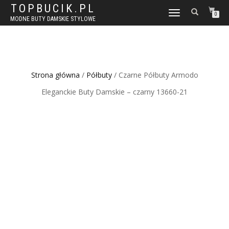
TOPBUCIK.PL
WŁĄCZ
0
MODNE BUTY DAMSKIE STYLOWE
NAWIGACJĘ
Strona główna
/
Półbuty
/ Czarne Półbuty Armodo
Eleganckie Buty Damskie – czarny 13660-21