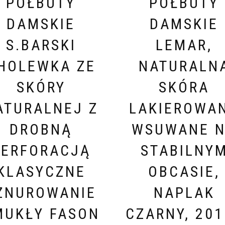
PÓŁBUTY
PÓŁBUTY
DAMSKIE
DAMSKIE
S.BARSKI
LEMAR,
HOLEWKA ZE
NATURALN
SKÓRY
SKÓRA
ATURALNEJ Z
LAKIEROWA
DROBNĄ
WSUWANE 
PERFORACJĄ
STABILNY
KLASYCZNE
OBCASIE,
ZNUROWANIE
NAPLAK
MUKŁY FASON
CZARNY, 201