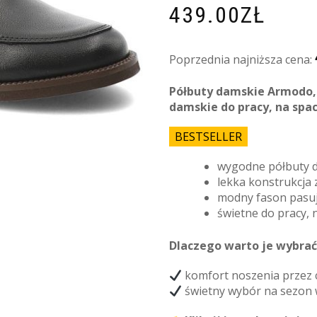
439.00
ZŁ
Poprzednia najniższa cena:
Półbuty damskie Armodo, 
damskie do pracy, na space
BESTSELLER
wygodne półbuty d
lekka konstrukcja
modny fason pasują
świetne do pracy, 
Dlaczego warto je wybrać
komfort noszenia przez c
świetny wybór na sezon 