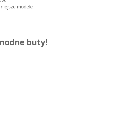
ów.
niejsze modele.
 modne buty!