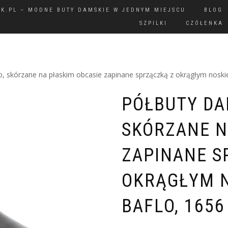
IK.PL – MODNE BUTY DAMSKIE W JEDNYM MIEJSCU
BLOG
SZPILKI
CZÓŁENKA
 skórzane na płaskim obcasie zapinane sprzączką z okrągłym noski
PÓŁBUTY DA
SKÓRZANE N
ZAPINANE S
OKRĄGŁYM N
BAFLO, 1656