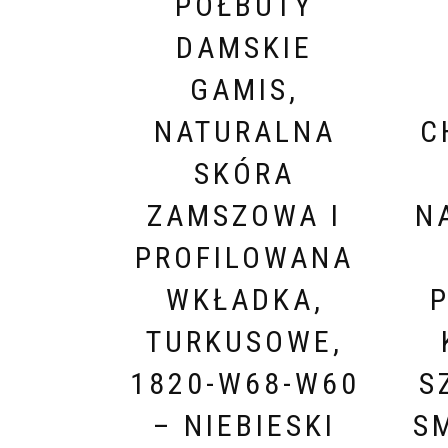
PÓŁBUTY
DAMSKIE
GAMIS,
NATURALNA
C
SKÓRA
ZAMSZOWA I
N
PROFILOWANA
WKŁADKA,
TURKUSOWE,
1820-W68-W60
S
– NIEBIESKI
S