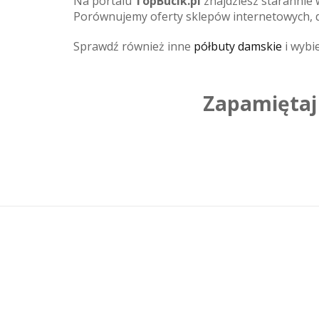
Na portalu
TopBucik.pl
znajdziesz starannie
Porównujemy oferty sklepów internetowych, d
Sprawdź również inne
półbuty damskie
i wybie
Zapamiętaj 