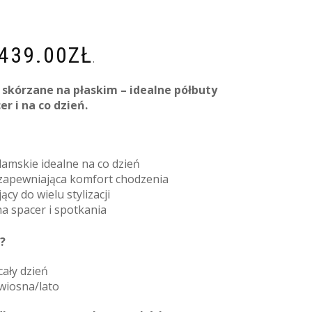
439.00
ZŁ
.
skórzane na płaskim – idealne półbuty
r i na co dzień.
amskie idealne na co dzień
 zapewniająca komfort chodzenia
cy do wielu stylizacji
na spacer i spotkania
?
ały dzień
wiosna/lato