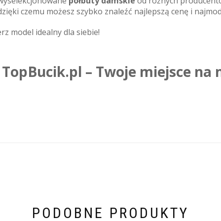
 wyselekcjonowane
półbuty damskie
od różnych producent
zięki czemu możesz szybko znaleźć najlepszą cenę i najmod
rz model idealny dla siebie!
TopBucik.pl – Twoje miejsce na
PODOBNE PRODUKTY