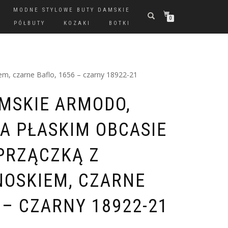
MODNE STYLOWE BUTY DAMSKIE
0
PÓŁBUTY
KOZAKI
BOTKI
em, czarne Baflo, 1656 – czarny 18922-21
MSKIE ARMODO,
A PŁASKIM OBCASIE
PRZĄCZKĄ Z
OSKIEM, CZARNE
 – CZARNY 18922-21