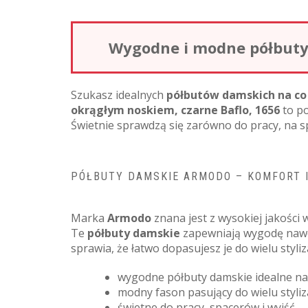
Wygodne i modne półbuty 
Szukasz idealnych
półbutów damskich na co
okrągłym noskiem, czarne Baflo, 1656
to po
Świetnie sprawdzą się zarówno do pracy, na sp
PÓŁBUTY DAMSKIE ARMODO – KOMFORT I
Marka
Armodo
znana jest z wysokiej jakości
Te
półbuty damskie
zapewniają wygodę nawet
sprawia, że łatwo dopasujesz je do wielu styli
wygodne półbuty damskie idealne na
modny fason pasujący do wielu styliza
świetne do pracy, spacerów i wyjść