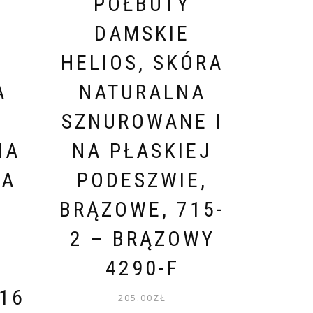
PÓŁBUTY
DAMSKIE
HELIOS, SKÓRA
A
NATURALNA
SZNUROWANE I
NA
NA PŁASKIEJ
NA
PODESZWIE,
M
BRĄZOWE, 715-
2 – BRĄZOWY
4290-F
16
205.00
ZŁ