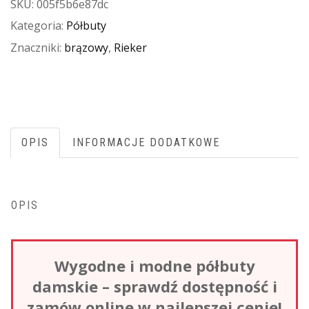
SKU:
005f5b6e87dc
Kategoria:
Półbuty
Znaczniki:
brązowy
,
Rieker
OPIS
INFORMACJE DODATKOWE
OPIS
Wygodne i modne półbuty
damskie – sprawdź dostępność i
zamów online w najlepszej cenie!