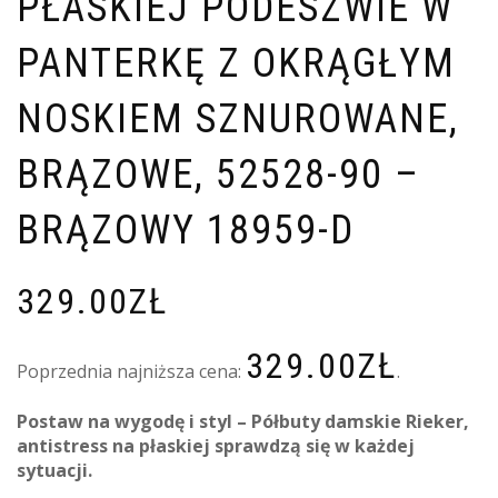
PŁASKIEJ PODESZWIE W
PANTERKĘ Z OKRĄGŁYM
NOSKIEM SZNUROWANE,
BRĄZOWE, 52528-90 –
BRĄZOWY 18959-D
329.00
ZŁ
329.00
ZŁ
Poprzednia najniższa cena:
.
Postaw na wygodę i styl – Półbuty damskie Rieker,
antistress na płaskiej sprawdzą się w każdej
sytuacji.