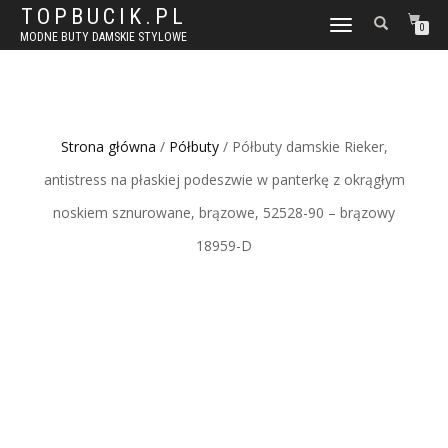
TOPBUCIK.PL
WŁĄCZ
0
MODNE BUTY DAMSKIE STYLOWE
NAWIGACJĘ
Strona główna
/
Półbuty
/ Półbuty damskie Rieker,
antistress na płaskiej podeszwie w panterkę z okrągłym
noskiem sznurowane, brązowe, 52528-90 – brązowy
18959-D