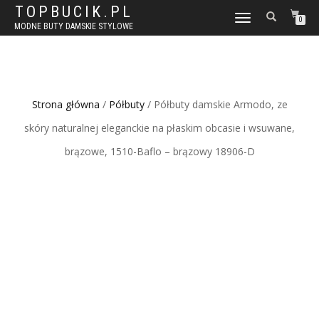
TOPBUCIK.PL
WŁĄCZ
0
MODNE BUTY DAMSKIE STYLOWE
NAWIGACJĘ
Strona główna
/
Półbuty
/ Półbuty damskie Armodo, ze
skóry naturalnej eleganckie na płaskim obcasie i wsuwane,
brązowe, 1510-Baflo – brązowy 18906-D