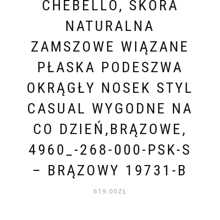
CHEBELLO, SKÓRA
NATURALNA
ZAMSZOWE WIĄZANE
PŁASKA PODESZWA
OKRĄGŁY NOSEK STYL
CASUAL WYGODNE NA
CO DZIEŃ,BRĄZOWE,
4960_-268-000-PSK-S
– BRĄZOWY 19731-B
619.00
ZŁ