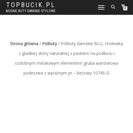
TOPBUCIK.PL
WŁĄCZ
0
MODNE BUTY DAMSKIE STYLOWE
NAWIGACJĘ
Strona główna
/
Półbuty
/ Półbuty damskie BLU, cholewka
z gładkiej skóry naturalnej z paskiem na podbiciu i
ozdobnym metalowym elementem gruba warstwowa
podeszwa z wyraźnym pr – beżowy 10745-D