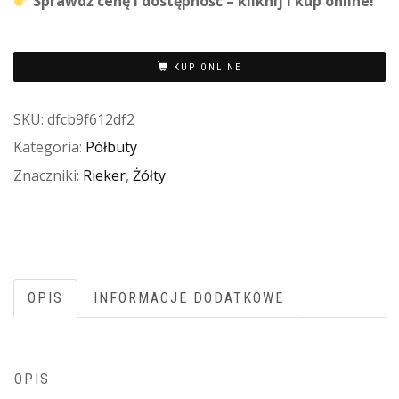
Sprawdź cenę i dostępność – kliknij i kup online!
KUP ONLINE
SKU:
dfcb9f612df2
Kategoria:
Półbuty
Znaczniki:
Rieker
,
Żółty
OPIS
INFORMACJE DODATKOWE
OPIS