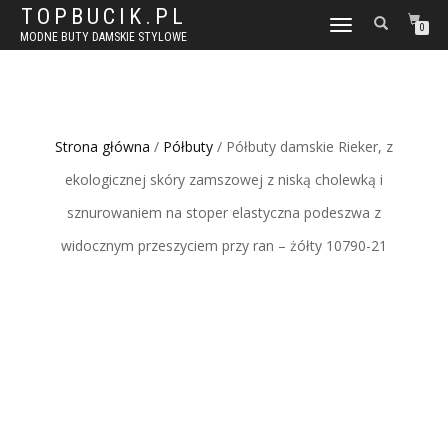
TOPBUCIK.PL
WŁĄCZ
0
MODNE BUTY DAMSKIE STYLOWE
NAWIGACJĘ
Strona główna
/
Półbuty
/ Półbuty damskie Rieker, z
ekologicznej skóry zamszowej z niską cholewką i
sznurowaniem na stoper elastyczna podeszwa z
widocznym przeszyciem przy ran – żółty 10790-21