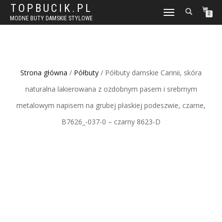
TOPBUCIK.PL
WŁĄCZ
0
MODNE BUTY DAMSKIE STYLOWE
NAWIGACJĘ
Strona główna
/
Półbuty
/ Półbuty damskie Carinii, skóra
naturalna lakierowana z ozdobnym pasem i srebrnym
metalowym napisem na grubej płaskiej podeszwie, czarne,
B7626_-037-0 – czarny 8623-D