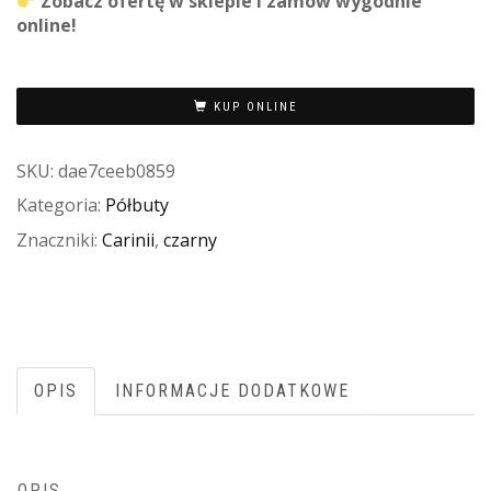
Zobacz ofertę w sklepie i zamów wygodnie
online!
KUP ONLINE
SKU:
dae7ceeb0859
Kategoria:
Półbuty
Znaczniki:
Carinii
,
czarny
OPIS
INFORMACJE DODATKOWE
OPIS