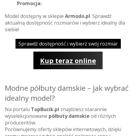
Promocja:
Model dostępny w sklepie
Armodo.pl
. Sprawdź
aktualną dostępność rozmiarów i wybierz idealny dla
siebie!
Sprawdź dostępność i wybierz swój rozmiar
Kup teraz online
Modne półbuty damskie – jak wybrać
idealny model?
Na portalu
TopBucik.pl
znajdziesz starannie
wyselekcjonowane
półbuty damskie
od różnych
producentów.
Porównujemy oferty sklepów internetowych, dzięki
czemu możesz szybko znaleźć najlepszą cenę i