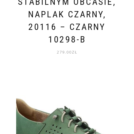
STABILNYM OBCASIE,
NAPLAK CZARNY,
20116 – CZARNY
10298-B
279.00
ZŁ