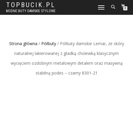
TOPBUCIK.PL
WŁĄCZ
0
MODNE BUTY DAMSKIE STYLOWE
NAWIGACJĘ
Strona główna
/
Półbuty
/ Półbuty damskie Lemar, ze skóry
naturalnej lakierowanej z gładką cholewką klasycznym
wycięciem ozdobnym metalowym detalem oraz masywną
stabilną podes – czarny 8301-21