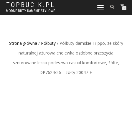
TOPBUCIK.PL
WŁĄCZ
0
MODNE BUTY DAMSKIE STYLOWE
NAWIGACJĘ
Strona główna
/
Półbuty
/ Półbuty damskie Filippo, ze skóry
naturalnej ażurowa cholewka ozdobne przeszycia
sznurowane lekka podeszwa casual komfortowe, żółte,
DP7624/26 – żółty 20047-H