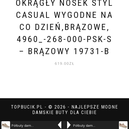
OKRĄGŁY NOSEK STYL
CASUAL WYGODNE NA
CO DZIEŃ,BRĄZOWE,
4960_-268-000-PSK-S
– BRĄZOWY 19731-B
619.00
ZŁ
TOPBUCIK.PL - © 2026 - NAJLEPSZE MODNE
DAMSKIE BUTY DLA CIEBIE
Półbuty damskie Wasak, ze skóry naturalnej licowej ażurowa cholewka zamek i sznurowanie lekka podeszwa, beżowe, 0812 – beżowy 20052-F
Półbuty damskie Ravini, ze skóry naturalnej licowej ażurowa cholewka sznurowanie lekka podeszwa casual, różowe, 2020-1 – różowy 20035-F