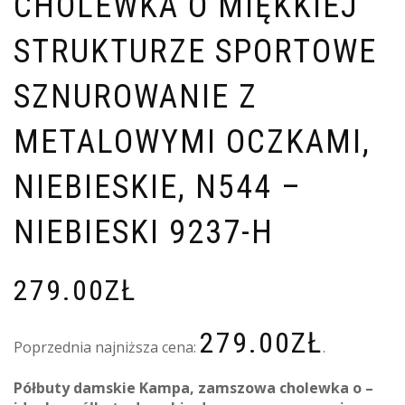
CHOLEWKA O MIĘKKIEJ
STRUKTURZE SPORTOWE
SZNUROWANIE Z
METALOWYMI OCZKAMI,
NIEBIESKIE, N544 –
NIEBIESKI 9237-H
279.00
ZŁ
279.00
ZŁ
Poprzednia najniższa cena:
.
Półbuty damskie Kampa, zamszowa cholewka o –