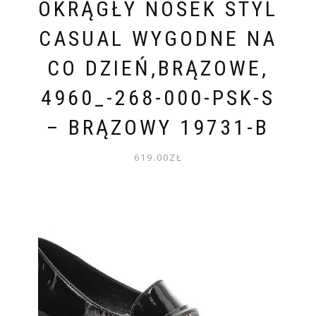
OKRĄGŁY NOSEK STYL
CASUAL WYGODNE NA
CO DZIEŃ,BRĄZOWE,
4960_-268-000-PSK-S
– BRĄZOWY 19731-B
619.00
ZŁ