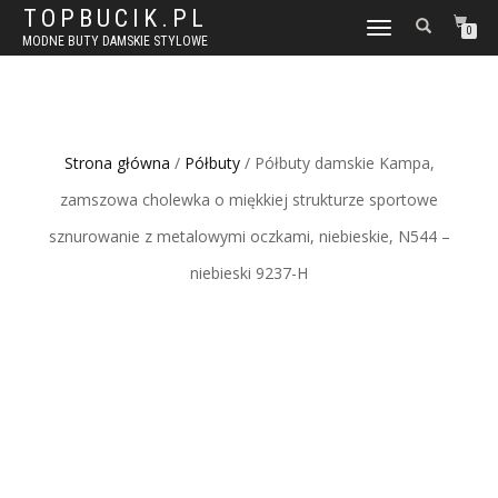
TOPBUCIK.PL
WŁĄCZ
0
MODNE BUTY DAMSKIE STYLOWE
NAWIGACJĘ
Strona główna
/
Półbuty
/ Półbuty damskie Kampa,
zamszowa cholewka o miękkiej strukturze sportowe
sznurowanie z metalowymi oczkami, niebieskie, N544 –
niebieski 9237-H