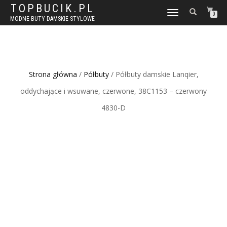
TOPBUCIK.PL
WŁĄCZ
0
MODNE BUTY DAMSKIE STYLOWE
NAWIGACJĘ
Strona główna
/
Półbuty
/ Półbuty damskie Lanqier,
oddychające i wsuwane, czerwone, 38C1153 – czerwony
4830-D