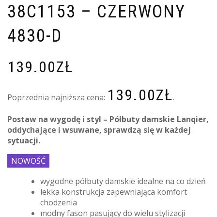
38C1153 – CZERWONY
4830-D
139.00
ZŁ
139.00
ZŁ
Poprzednia najniższa cena:
.
Postaw na wygodę i styl – Półbuty damskie Lanqier,
oddychające i wsuwane, sprawdzą się w każdej
sytuacji.
NOWOŚĆ
wygodne półbuty damskie idealne na co dzień
lekka konstrukcja zapewniająca komfort
chodzenia
modny fason pasujący do wielu stylizacji