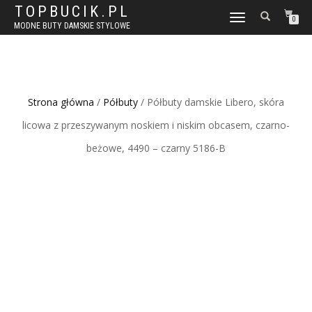
TOPBUCIK.PL
WŁĄCZ
0
MODNE BUTY DAMSKIE STYLOWE
NAWIGACJĘ
Strona główna
/
Półbuty
/ Półbuty damskie Libero, skóra
licowa z przeszywanym noskiem i niskim obcasem, czarno-
beżowe, 4490 – czarny 5186-B