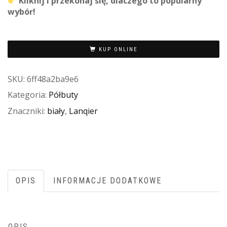
Kliknij i przekonaj się, dlaczego to popularny
wybór!
KUP ONLINE
SKU:
6ff48a2ba9e6
Kategoria:
Półbuty
Znaczniki:
biały
,
Lanqier
OPIS
INFORMACJE DODATKOWE
OPIS