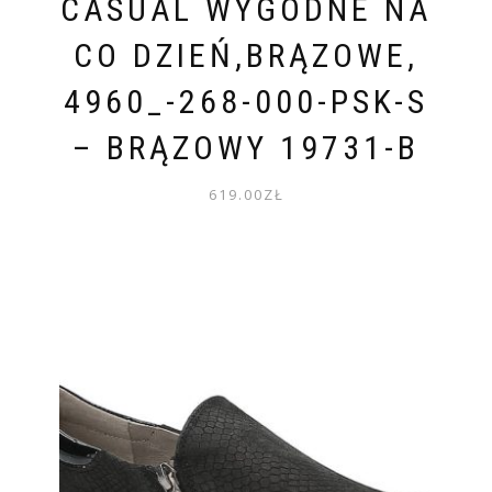
CASUAL WYGODNE NA
CO DZIEŃ,BRĄZOWE,
4960_-268-000-PSK-S
– BRĄZOWY 19731-B
619.00
ZŁ