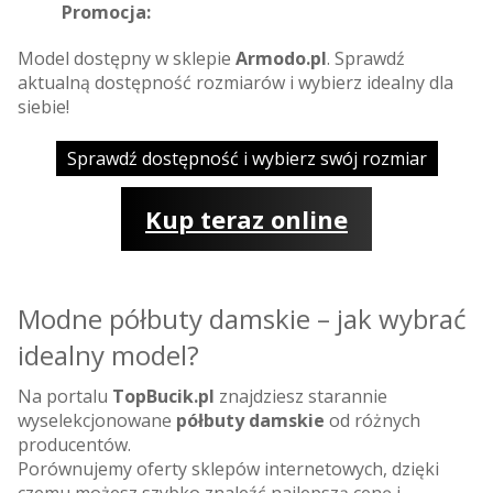
Promocja:
Model dostępny w sklepie
Armodo.pl
. Sprawdź
aktualną dostępność rozmiarów i wybierz idealny dla
siebie!
Sprawdź dostępność i wybierz swój rozmiar
Kup teraz online
Modne półbuty damskie – jak wybrać
idealny model?
Na portalu
TopBucik.pl
znajdziesz starannie
wyselekcjonowane
półbuty damskie
od różnych
producentów.
Porównujemy oferty sklepów internetowych, dzięki
czemu możesz szybko znaleźć najlepszą cenę i