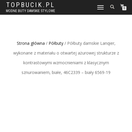
TOPBUCIK.PL
WŁĄCZ
0
MODNE BUTY DAMSKIE STYLOWE
NAWIGACJĘ
Strona główna
/
Półbuty
/ Półbuty damskie Lanqier,
wykonane z materiału o otwartej ażurowej strukturze z
kontrastowymi wzmocnieniami z klasycznym
sznurowaniem, białe, 46C2339 – biały 6569-19