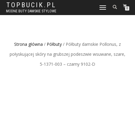
TOPBUCIK.PL
WŁĄCZ
0
MODNE BUTY DAMSKIE STYLOWE
NAWIGACJĘ
Strona główna
/
Półbuty
/ Półbuty damskie Pollonus, z
połyskującej skóry na grubszej podeszwie wsuwane, szare,
5-1371-003 – czarny 9102-D