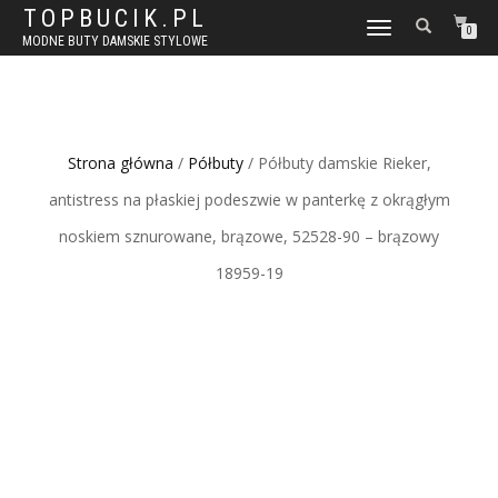
TOPBUCIK.PL
WŁĄCZ
0
MODNE BUTY DAMSKIE STYLOWE
NAWIGACJĘ
Strona główna
/
Półbuty
/ Półbuty damskie Rieker,
antistress na płaskiej podeszwie w panterkę z okrągłym
noskiem sznurowane, brązowe, 52528-90 – brązowy
18959-19