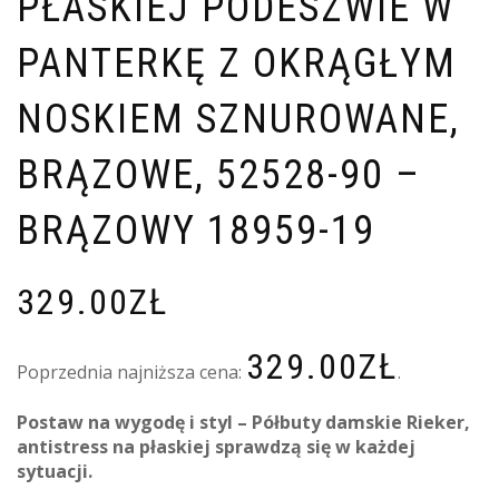
PŁASKIEJ PODESZWIE W
PANTERKĘ Z OKRĄGŁYM
NOSKIEM SZNUROWANE,
BRĄZOWE, 52528-90 –
BRĄZOWY 18959-19
329.00
ZŁ
329.00
ZŁ
Poprzednia najniższa cena:
.
Postaw na wygodę i styl – Półbuty damskie Rieker,
antistress na płaskiej sprawdzą się w każdej
sytuacji.