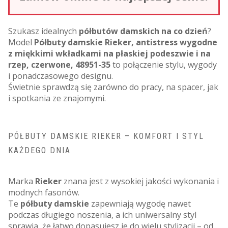
Szukasz idealnych
półbutów damskich na co dzień
?
Model
Półbuty damskie Rieker, antistress wygodne
z miękkimi wkładkami na płaskiej podeszwie i na
rzep, czerwone, 48951-35
to połączenie stylu, wygody
i ponadczasowego designu.
Świetnie sprawdzą się zarówno do pracy, na spacer, jak
i spotkania ze znajomymi.
PÓŁBUTY DAMSKIE RIEKER – KOMFORT I STYL
KAŻDEGO DNIA
Marka
Rieker
znana jest z wysokiej jakości wykonania i
modnych fasonów.
Te
półbuty damskie
zapewniają wygodę nawet
podczas długiego noszenia, a ich uniwersalny styl
sprawia, że łatwo dopasujesz je do wielu stylizacji – od