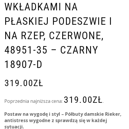
WKŁADKAMI NA
PŁASKIEJ PODESZWIE I
NA RZEP, CZERWONE,
48951-35 – CZARNY
18907-D
319.00
ZŁ
319.00
ZŁ
Poprzednia najniższa cena:
.
Postaw na wygodę i styl – Półbuty damskie Rieker,
antistress wygodne z sprawdzą się w każdej
sytuacji.