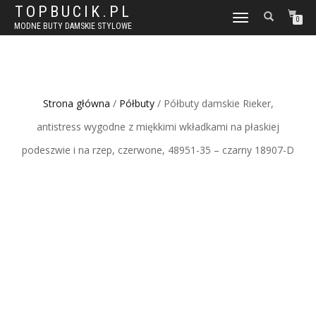
TOPBUCIK.PL
WŁĄCZ
0
MODNE BUTY DAMSKIE STYLOWE
NAWIGACJĘ
Strona główna
/
Półbuty
/ Półbuty damskie Rieker,
antistress wygodne z miękkimi wkładkami na płaskiej
podeszwie i na rzep, czerwone, 48951-35 – czarny 18907-D