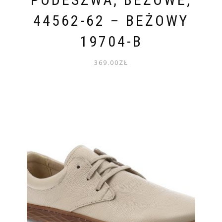
44562-62 – BEŻOWY
19704-B
369.00
ZŁ