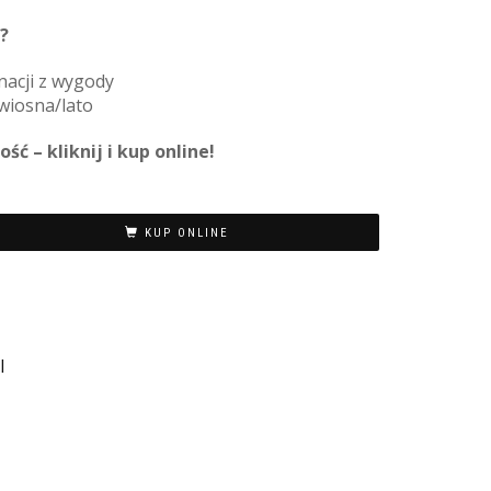
?
acji z wygody
wiosna/lato
ć – kliknij i kup online!
KUP ONLINE
I