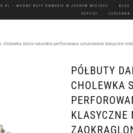
IK.PL – MODNE BUTY DAMSKIE W JEDNYM MIEJSCU
BLOG
SZPILKI
CZÓŁENKA
i, cholewka skóra naturalna perforowana sznurowanie klasyczne niski
PÓŁBUTY DA
CHOLEWKA 
PERFOROWA
KLASYCZNE 
ZAOKRĄGLON