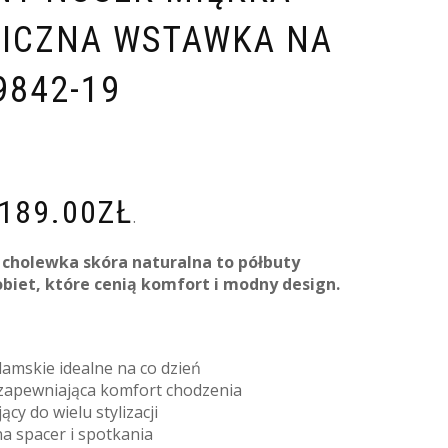
LICZNA WSTAWKA NA
9842-19
189.00
ZŁ
.
 cholewka skóra naturalna to półbuty
biet, które cenią komfort i modny design.
amskie idealne na co dzień
 zapewniająca komfort chodzenia
cy do wielu stylizacji
na spacer i spotkania