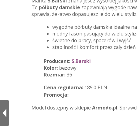
Marka
S.Barski
znana jest z wysokiej jakości
Te
półbuty damskie
zapewniają wygodę nawet
sprawia, że łatwo dopasujesz je do wielu styli
wygodne półbuty damskie idealne na
modny fason pasujący do wielu styliza
świetne do pracy, spacerów i wyjść
stabilność i komfort przez cały dzień
Producent:
S.Barski
Kolor:
beżowy
Rozmiar:
36
Cena regularna:
189.0 PLN
Promocja:
Model dostępny w sklepie
Armodo.pl
. Sprawd