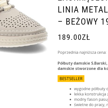
LINIA META
– BEŻOWY 1
189.00
ZŁ
Poprzednia najniższa cena:
Półbuty damskie S.Barski,
damskie stworzone dla ko
BESTSELLER
wygodne półbuty d
lekka konstrukcja
modny fason pasują
świetne do pracy, 