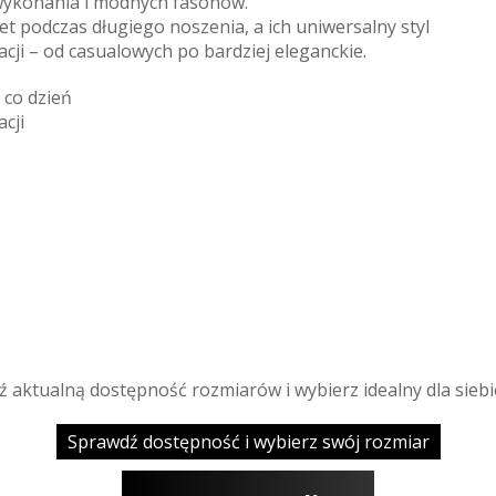
 wykonania i modnych fasonów.
 podczas długiego noszenia, a ich uniwersalny styl
zacji – od casualowych po bardziej eleganckie.
 co dzień
cji
ź aktualną dostępność rozmiarów i wybierz idealny dla siebi
Sprawdź dostępność i wybierz swój rozmiar