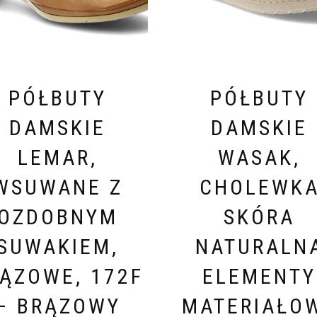
PÓŁBUTY
PÓŁBUTY
DAMSKIE
DAMSKIE
LEMAR,
WASAK,
WSUWANE Z
CHOLEWK
OZDOBNYM
SKÓRA
SUWAKIEM,
NATURALN
ĄZOWE, 172F
ELEMENTY
– BRĄZOWY
MATERIAŁO