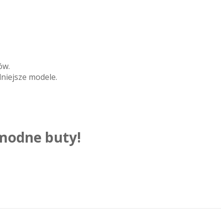
ów.
niejsze modele.
 modne buty!