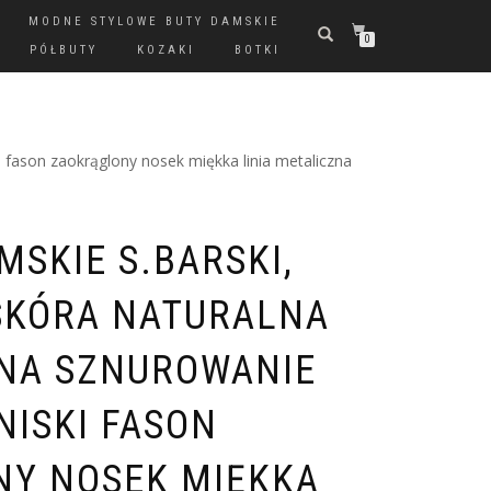
MODNE STYLOWE BUTY DAMSKIE
0
PÓŁBUTY
KOZAKI
BOTKI
 fason zaokrąglony nosek miękka linia metaliczna
MSKIE S.BARSKI,
SKÓRA NATURALNA
NA SZNUROWANIE
NISKI FASON
Y NOSEK MIĘKKA