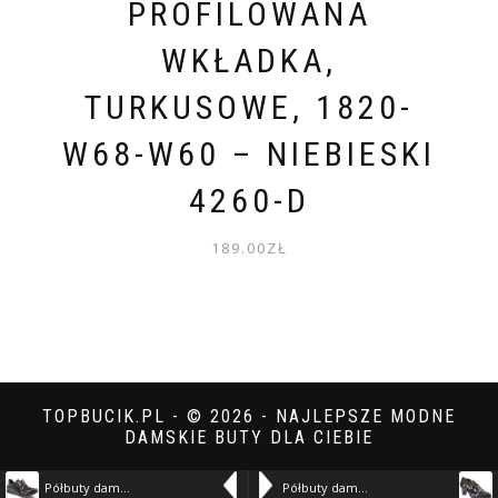
PROFILOWANA
WKŁADKA,
TURKUSOWE, 1820-
W68-W60 – NIEBIESKI
4260-D
189.00
ZŁ
TOPBUCIK.PL - © 2026 - NAJLEPSZE MODNE
DAMSKIE BUTY DLA CIEBIE
Półbuty damskie Rieker, antistress wygodne z miękkimi wkładkami na płaskiej podeszwie i na rzep, czerwone, 48951-35 – czarny 18907-B
Półbuty damskie Laura Vita, skórzane na obcasie na zamek z gumką w podbiciu w kwiaty, bleu, Elcodieo-42-SL16021-2W – niebieski 18990-21