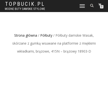
TOPBUCIK.PL
WŁĄCZ
0
MODNE BUTY DAMSKIE STYLOWE
NAWIGACJĘ
Strona główna
/
Półbuty
/ Półbuty damskie Wasak,
skórzane z gumką wsuwane na platformie z miękkimi
wkładkami, brązowe, 415N – brązowy 18903-D