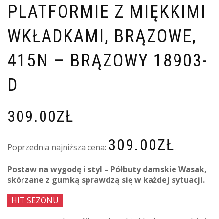
PLATFORMIE Z MIĘKKIMI
WKŁADKAMI, BRĄZOWE,
415N – BRĄZOWY 18903-
D
309.00
ZŁ
309.00
ZŁ
Poprzednia najniższa cena:
.
Postaw na wygodę i styl – Półbuty damskie Wasak,
skórzane z gumką sprawdzą się w każdej sytuacji.
HIT SEZONU